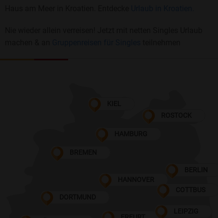
Haus am Meer in Kroatien. Entdecke
Urlaub in Kroatien.
Nie wieder allein verreisen! Jetzt mit netten Singles Urlaub
machen & an
Gruppenreisen für Singles
teilnehmen
KIEL
ROSTOCK
HAMBURG
BREMEN
BERLIN
HANNOVER
COTTBUS
DORTMUND
LEIPZIG
ERFURT