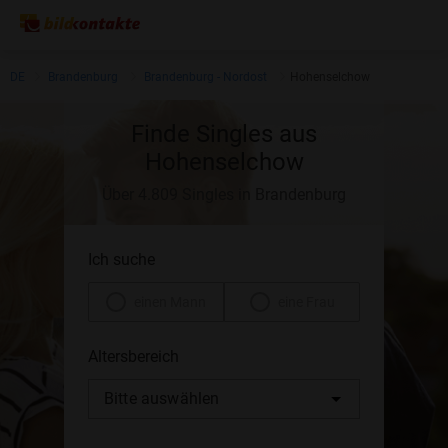
DE
Brandenburg
Brandenburg - Nordost
Hohenselchow
Finde Singles aus
Hohenselchow
Über 4.809 Singles in Brandenburg
Ich suche
einen Mann
eine Frau
Altersbereich
Bitte auswählen