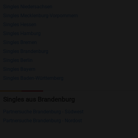
Schreiben Sie kostenlos Nachrichten an
Singles Niedersachsen
anderen Mitgliedern.
Singles Mecklenburg-Vorpommern
Erhalten und beantworten Sie kostenlos
Singles Hessen
Nachrichten von anderen Mitgliedern.
Singles Hamburg
Singles Bremen
Matching-Spiel
: Matchen Sie täglich bis zu 100
Singles Brandenburg
Profile ohne zusätzliche Kosten. So können Sie
Singles Berlin
spielend neue Leute kennenlernen.
Singles Bayern
Singles Baden-Württemberg
Was macht Bildkontakte besonders?
Kostenlose Kontaktfunktionen
: Im Gegensatz zu
Singles aus Brandenburg
vielen anderen Singlebörsen bietet Bildkontakte
viele wichtige Funktionen zur Kontaktaufnahme
Partnersuche Brandenburg - Südwest
kostenlos an.
Partnersuche Brandenburg - Nordost
Große Community
: Mit über 4 Millionen
Registrierungen haben Sie beste Chancen,