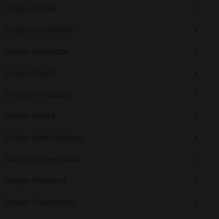
Erfahrung und vielen positiven Bewertungen.
Singles Wutike
Kostenlos anmelden und neue Leute kennenlernen
Singles Schönebeck
Singles Blandikow
Mit Bildkontakte kannst du den nächsten Schritt wagen –
ohne Druck, aber mit viel Freude. Starte jetzt deine Reise und
Singles Boddin
entdecke, wie schön es ist, jemanden zu finden, der wirklich
Singles Königsberg
zu dir passt.
Singles Bölzke
Singles Bork-Lellichow
Singles Heiligengrabe
Singles Christdorf
Singles Papenbruch