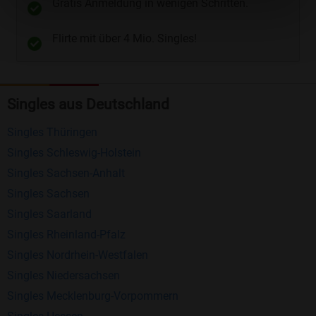
Gratis Anmeldung in wenigen Schritten.
Telefon
und
E-Mail
.
Flirte mit über 4 Mio. Singles!
Kostenlose Funktionen bei Bildkontakte
Registrierung
: Erstellen Sie Ihr eigenes Profil
Singles aus Deutschland
kostenlos.
Mitglieder finden
: Suchen Sie kostenlos nach
Singles Thüringen
anderen Singles die zu Ihnen passen.
Singles Schleswig-Holstein
Profile einsehen
: Sie können andere Profile
Singles Sachsen-Anhalt
inklusive des Profilbldes kostenlos ansehen.
Singles Sachsen
Kostenloses Nachrichtensystem
: Alle wichtigen
Singles Saarland
Funktionen des Nachrichtensystems sind völlig
Singles Rheinland-Pfalz
kostenlos und ohne versteckte Kosten!
Singles Nordrhein-Westfalen
Singles Niedersachsen
Schreiben Sie kostenlos Nachrichten an
Singles Mecklenburg-Vorpommern
anderen Mitgliedern.