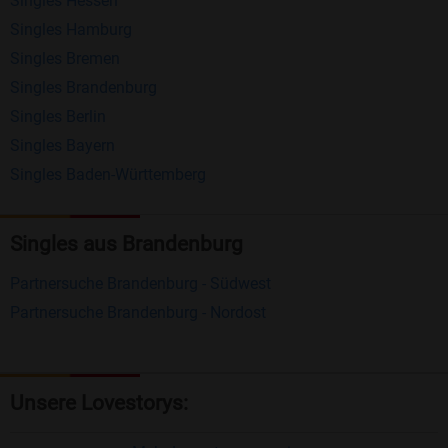
Singles Hessen
Erhalten und beantworten Sie kostenlos
Singles Hamburg
Nachrichten von anderen Mitgliedern.
Singles Bremen
Matching-Spiel
: Matchen Sie täglich bis zu 100
Singles Brandenburg
Profile ohne zusätzliche Kosten. So können Sie
Singles Berlin
Singles Bayern
spielend neue Leute kennenlernen.
Singles Baden-Württemberg
Was macht Bildkontakte besonders?
Kostenlose Kontaktfunktionen
: Im Gegensatz zu
Singles aus Brandenburg
vielen anderen Singlebörsen bietet Bildkontakte
Partnersuche Brandenburg - Südwest
viele wichtige Funktionen zur Kontaktaufnahme
Partnersuche Brandenburg - Nordost
kostenlos an.
Große Community
: Mit über 4 Millionen
Registrierungen haben Sie beste Chancen,
Unsere Lovestorys:
jemanden zu finden, der zu Ihnen passt.