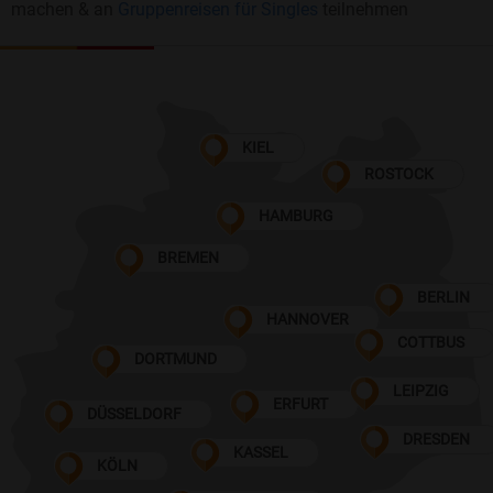
machen & an
Gruppenreisen für Singles
teilnehmen
KIEL
ROSTOCK
HAMBURG
BREMEN
BERLIN
HANNOVER
COTTBUS
DORTMUND
LEIPZIG
ERFURT
DÜSSELDORF
DRESDEN
KASSEL
KÖLN