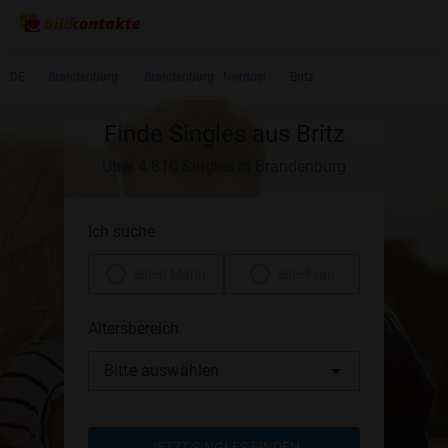
DE
Brandenburg
Brandenburg - Nordost
Britz
Finde Singles aus Britz
Über 4.810 Singles in Brandenburg
Ich suche
einen Mann
eine Frau
Altersbereich
Bitte auswählen
JETZT SINGLES FINDEN