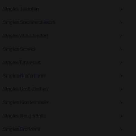
Singles Teerofen
Mit Bildkontakte kannst du den nächsten Schritt wagen –
Singles Stecherschleuse
ohne Druck, aber mit viel Freude. Starte jetzt deine Reise und
Singles Althüttendorf
entdecke, wie schön es ist, jemanden zu finden, der wirklich
zu dir passt.
Singles Serwest
Singles Finowfurt
Singles Niederfinow
Singles Groß-Ziethen
Singles Klosterbrücke
Singles Neugrimnitz
Singles Brodowin