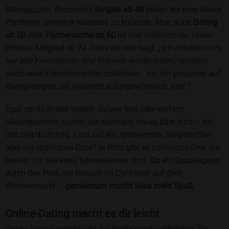
Altersgruppe. Besonders
Singles ab 40
bieten wir eine ideale
Plattform, um neue Kontakte zu knüpfen. Aber auch
Dating
ab 50
oder
Partnersuche ab 60
ist hier willkommen. Unser
ältestes Mitglied ist 94 Jahre alt und sagt:
„Ich möchte nicht
nur alte Freundinnen und Freunde wiederfinden, sondern
auch neue Freundschaften schließen... Ich bin gespannt auf
Begegnungen, die vielleicht außergewöhnlich sind.“
Egal, ob du in den besten Jahren bist oder einfach
Gleichgesinnte suchst, die ebenfalls etwas älter sind – bei
uns bist du richtig. Lust auf ein spannendes Singletreffen
oder ein spontanes Date? In Britz gibt es zahlreiche Orte, die
perfekt für das erste Kennenlernen sind. Ob ein Spaziergang
durch den Park, ein Besuch im Café oder auf dem
Wochenmarkt –
gemeinsam macht alles mehr Spaß
.
Online-Dating macht es dir leicht
Online-Dating vereinfacht die Partnersuche erheblich. Du