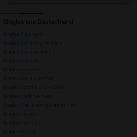
Kostenlose Funktionen bei Bildkontakte
Registrierung
: Erstellen Sie Ihr eigenes Profil
Singles aus Deutschland
kostenlos.
Singles Thüringen
Mitglieder finden
: Suchen Sie kostenlos nach
Singles Schleswig-Holstein
anderen Singles die zu Ihnen passen.
Singles Sachsen-Anhalt
Profile einsehen
: Sie können andere Profile
Singles Sachsen
inklusive des Profilbldes kostenlos ansehen.
Singles Saarland
Kostenloses Nachrichtensystem
: Alle wichtigen
Singles Rheinland-Pfalz
Funktionen des Nachrichtensystems sind völlig
Singles Nordrhein-Westfalen
kostenlos und ohne versteckte Kosten!
Singles Niedersachsen
Schreiben Sie kostenlos Nachrichten an
Singles Mecklenburg-Vorpommern
anderen Mitgliedern.
Singles Hessen
Singles Hamburg
Erhalten und beantworten Sie kostenlos
Singles Bremen
Nachrichten von anderen Mitgliedern.