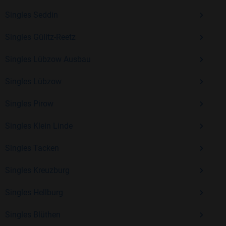
Singles Seddin
Mit Bildkontakte kannst du den nächsten Schritt wagen –
Singles Gülitz-Reetz
ohne Druck, aber mit viel Freude. Starte jetzt deine Reise und
Singles Lübzow Ausbau
entdecke, wie schön es ist, jemanden zu finden, der wirklich
zu dir passt.
Singles Lübzow
Singles Pirow
Singles Klein Linde
Singles Tacken
Singles Kreuzburg
Singles Hellburg
Singles Blüthen