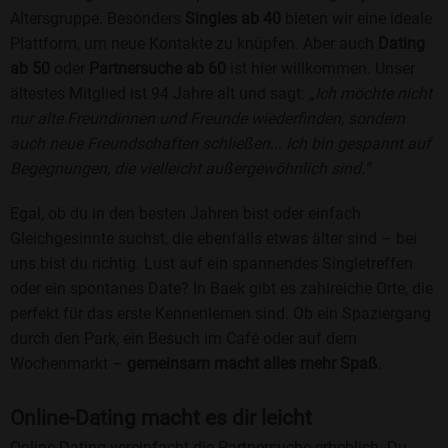
Altersgruppe. Besonders
Singles ab 40
bieten wir eine ideale
Plattform, um neue Kontakte zu knüpfen. Aber auch
Dating
ab 50
oder
Partnersuche ab 60
ist hier willkommen. Unser
ältestes Mitglied ist 94 Jahre alt und sagt:
„Ich möchte nicht
nur alte Freundinnen und Freunde wiederfinden, sondern
auch neue Freundschaften schließen... Ich bin gespannt auf
Begegnungen, die vielleicht außergewöhnlich sind.“
Egal, ob du in den besten Jahren bist oder einfach
Gleichgesinnte suchst, die ebenfalls etwas älter sind – bei
uns bist du richtig. Lust auf ein spannendes Singletreffen
oder ein spontanes Date? In Baek gibt es zahlreiche Orte, die
perfekt für das erste Kennenlernen sind. Ob ein Spaziergang
durch den Park, ein Besuch im Café oder auf dem
Wochenmarkt –
gemeinsam macht alles mehr Spaß
.
Online-Dating macht es dir leicht
Online-Dating vereinfacht die Partnersuche erheblich. Du