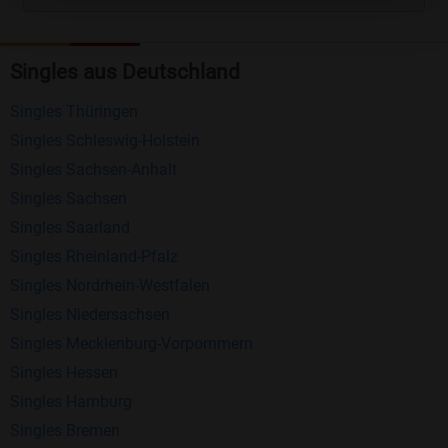
Kostenlose Funktionen bei Bildkontakte
Registrierung
: Erstellen Sie Ihr eigenes Profil
Singles aus Deutschland
kostenlos.
Singles Thüringen
Mitglieder finden
: Suchen Sie kostenlos nach
Singles Schleswig-Holstein
anderen Singles die zu Ihnen passen.
Singles Sachsen-Anhalt
Profile einsehen
: Sie können andere Profile
Singles Sachsen
inklusive des Profilbldes kostenlos ansehen.
Singles Saarland
Kostenloses Nachrichtensystem
: Alle wichtigen
Singles Rheinland-Pfalz
Funktionen des Nachrichtensystems sind völlig
Singles Nordrhein-Westfalen
kostenlos und ohne versteckte Kosten!
Singles Niedersachsen
Schreiben Sie kostenlos Nachrichten an
Singles Mecklenburg-Vorpommern
anderen Mitgliedern.
Singles Hessen
Singles Hamburg
Erhalten und beantworten Sie kostenlos
Singles Bremen
Nachrichten von anderen Mitgliedern.