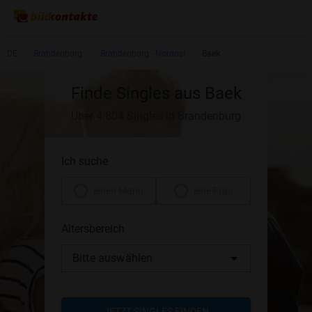
DE
Brandenburg
Brandenburg - Nordost
Baek
Finde Singles aus Baek
Über 4.804 Singles in Brandenburg
Ich suche
einen Mann
eine Frau
Altersbereich
Bitte auswählen
JETZT SINGLES FINDEN