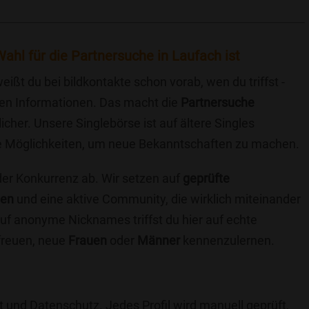
ahl für die Partnersuche in Laufach ist
eißt du bei bildkontakte schon vorab, wen du triffst -
chen Informationen. Das macht die
Partnersuche
icher. Unsere Singlebörse ist auf ältere Singles
iche Möglichkeiten, um neue Bekanntschaften zu machen.
 der Konkurrenz ab. Wir setzen auf
geprüfte
ten
und eine aktive Community, die wirklich miteinander
uf anonyme Nicknames triffst du hier auf echte
 freuen, neue
Frauen
oder
Männer
kennenzulernen.
t und Datenschutz. Jedes Profil wird manuell geprüft,