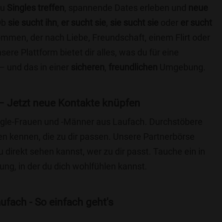
du
Singles treffen
, spannende Dates erleben und
neue
Ob
sie sucht ihn
,
er sucht sie
,
sie sucht sie
oder
er sucht
kommen, der nach Liebe, Freundschaft, einem Flirt oder
re Plattform bietet dir alles, was du für eine
– und das in einer
sicheren
,
freundlichen
Umgebung.
– Jetzt neue Kontakte knüpfen
Single-Frauen und -Männer aus Laufach. Durchstöbere
 kennen, die zu dir passen. Unsere Partnerbörse
du direkt sehen kannst, wer zu dir passt. Tauche ein in
ng, in der du dich wohlfühlen kannst.
ufach - So einfach geht's