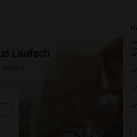
Jet
Ha
Wil
du 
aus Laufach
dam
n Bayern
au
R