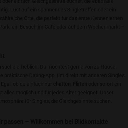
t oder einfach Gleichgesinnte suchst, die ebenfalls
chtig. Lust auf ein spannendes Singletreffen oder ein
zahlreiche Orte, die perfekt für das erste Kennenlernen
 Park, ein Besuch im Café oder auf dem Wochenmarkt –
.
ht
nersuche erheblich. Du möchtest gerne von zu Hause
e praktische Dating-App, um direkt mit anderen Singles
Egal, ob du einfach nur
chatten
,
Flirten
oder sofort ein
t alles möglich und für jedes Alter geeignet. Unser
Atmosphäre für Singles, die Gleichgesinnte suchen.
 dir passen – Willkommen bei Bildkontakte