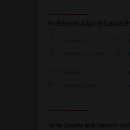
In deinem Alter in Laufac
Männer
bis 35
M
Männer
von 55 bis 65
M
Frauen
bis 35
F
Frauen
von 55 bis 65
F
Finde Singles aus Laufach und