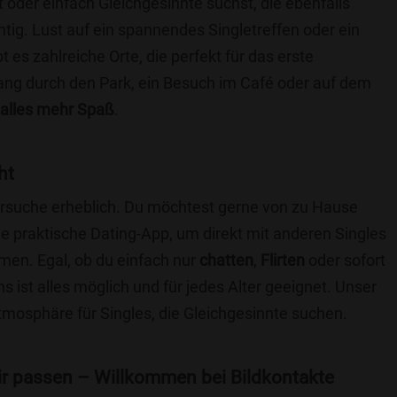
t oder einfach Gleichgesinnte suchst, die ebenfalls
chtig. Lust auf ein spannendes Singletreffen oder ein
 es zahlreiche Orte, die perfekt für das erste
ang durch den Park, ein Besuch im Café oder auf dem
alles mehr Spaß
.
ht
nersuche erheblich. Du möchtest gerne von zu Hause
e praktische Dating-App, um direkt mit anderen Singles
men. Egal, ob du einfach nur
chatten
,
Flirten
oder sofort
 ist alles möglich und für jedes Alter geeignet. Unser
Atmosphäre für Singles, die Gleichgesinnte suchen.
 dir passen – Willkommen bei Bildkontakte