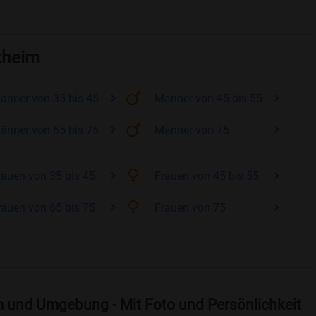
stheim
änner
von 35 bis 45
Männer
von 45 bis 55
änner
von 65 bis 75
Männer
von 75
rauen
von 35 bis 45
Frauen
von 45 bis 55
rauen
von 65 bis 75
Frauen
von 75
m und Umgebung - Mit Foto und Persönlichkeit