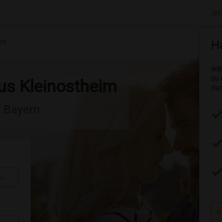
Jet
im
Ha
Wil
du 
aus Kleinostheim
dam
n Bayern
au
R