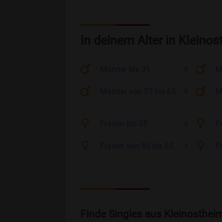
In deinem Alter in Kleino
Männer
bis 35
M
Männer
von 55 bis 65
M
Frauen
bis 35
F
Frauen
von 55 bis 65
F
Finde Singles aus Kleinosthei