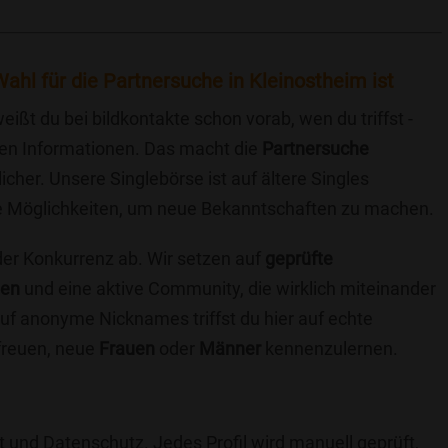
ahl für die Partnersuche in Kleinostheim ist
eißt du bei bildkontakte schon vorab, wen du triffst -
chen Informationen. Das macht die
Partnersuche
icher. Unsere Singlebörse ist auf ältere Singles
iche Möglichkeiten, um neue Bekanntschaften zu machen.
 der Konkurrenz ab. Wir setzen auf
geprüfte
ten
und eine aktive Community, die wirklich miteinander
uf anonyme Nicknames triffst du hier auf echte
 freuen, neue
Frauen
oder
Männer
kennenzulernen.
t und Datenschutz. Jedes Profil wird manuell geprüft,