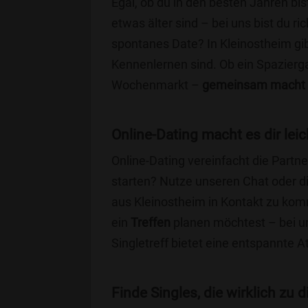
Egal, ob du in den besten Jahren bis
etwas älter sind – bei uns bist du ri
spontanes Date? In Kleinostheim gibt
Kennenlernen sind. Ob ein Spazierg
Wochenmarkt –
gemeinsam macht 
Online-Dating macht es dir leic
Online-Dating vereinfacht die Part
starten? Nutze unseren Chat oder di
aus Kleinostheim in Kontakt zu kom
ein
Treffen
planen möchtest – bei uns
Singletreff bietet eine entspannte 
Finde Singles, die wirklich zu