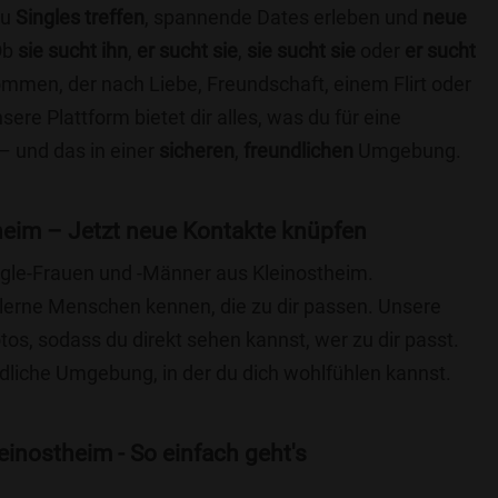
du
Singles treffen
, spannende Dates erleben und
neue
Ob
sie sucht ihn
,
er sucht sie
,
sie sucht sie
oder
er sucht
kommen, der nach Liebe, Freundschaft, einem Flirt oder
re Plattform bietet dir alles, was du für eine
– und das in einer
sicheren
,
freundlichen
Umgebung.
heim – Jetzt neue Kontakte knüpfen
ingle-Frauen und -Männer aus Kleinostheim.
lerne Menschen kennen, die zu dir passen. Unsere
otos, sodass du direkt sehen kannst, wer zu dir passt.
ndliche Umgebung, in der du dich wohlfühlen kannst.
inostheim - So einfach geht's