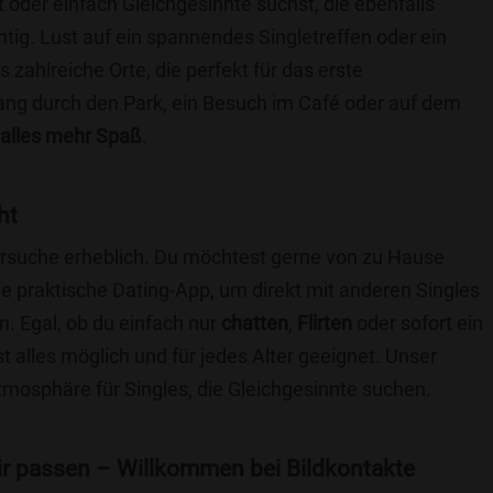
t oder einfach Gleichgesinnte suchst, die ebenfalls
chtig. Lust auf ein spannendes Singletreffen oder ein
 zahlreiche Orte, die perfekt für das erste
ang durch den Park, ein Besuch im Café oder auf dem
alles mehr Spaß
.
ht
nersuche erheblich. Du möchtest gerne von zu Hause
e praktische Dating-App, um direkt mit anderen Singles
. Egal, ob du einfach nur
chatten
,
Flirten
oder sofort ein
t alles möglich und für jedes Alter geeignet. Unser
Atmosphäre für Singles, die Gleichgesinnte suchen.
 dir passen – Willkommen bei Bildkontakte