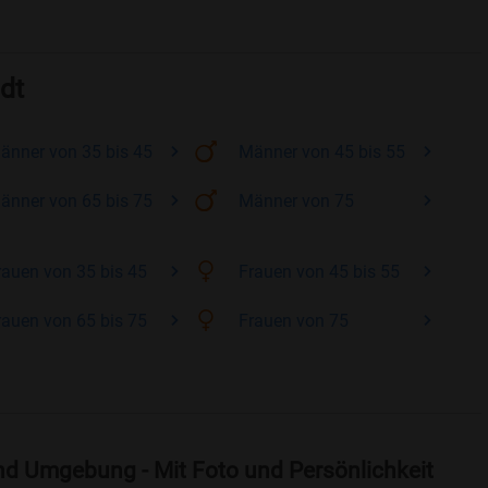
dt
änner
von 35 bis 45
Männer
von 45 bis 55
änner
von 65 bis 75
Männer
von 75
rauen
von 35 bis 45
Frauen
von 45 bis 55
rauen
von 65 bis 75
Frauen
von 75
nd Umgebung - Mit Foto und Persönlichkeit