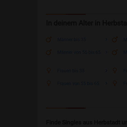
In deinem Alter in Herbsta
Männer
bis 35
M
Männer
von 55 bis 65
M
Frauen
bis 35
F
Frauen
von 55 bis 65
F
Finde Singles aus Herbstadt u