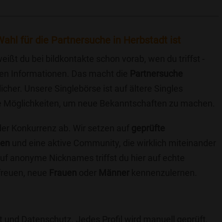
ahl für die Partnersuche in Herbstadt ist
eißt du bei bildkontakte schon vorab, wen du triffst -
chen Informationen. Das macht die
Partnersuche
icher. Unsere Singlebörse ist auf ältere Singles
iche Möglichkeiten, um neue Bekanntschaften zu machen.
 der Konkurrenz ab. Wir setzen auf
geprüfte
ten
und eine aktive Community, die wirklich miteinander
uf anonyme Nicknames triffst du hier auf echte
 freuen, neue
Frauen
oder
Männer
kennenzulernen.
t und Datenschutz. Jedes Profil wird manuell geprüft,