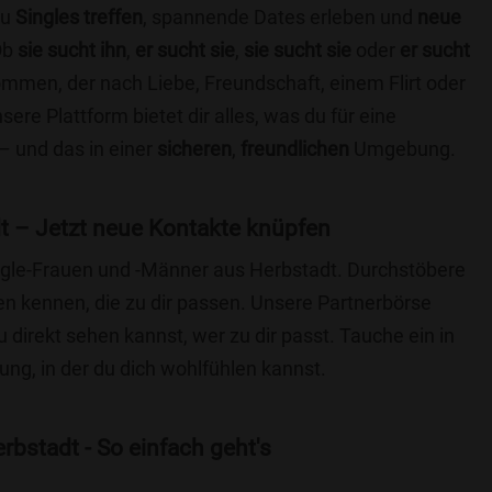
du
Singles treffen
, spannende Dates erleben und
neue
Ob
sie sucht ihn
,
er sucht sie
,
sie sucht sie
oder
er sucht
kommen, der nach Liebe, Freundschaft, einem Flirt oder
re Plattform bietet dir alles, was du für eine
– und das in einer
sicheren
,
freundlichen
Umgebung.
t – Jetzt neue Kontakte knüpfen
ingle-Frauen und -Männer aus Herbstadt. Durchstöbere
 kennen, die zu dir passen. Unsere Partnerbörse
du direkt sehen kannst, wer zu dir passt. Tauche ein in
ng, in der du dich wohlfühlen kannst.
bstadt - So einfach geht's