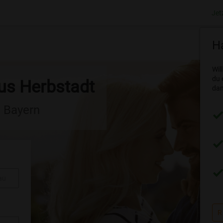
Jet
Ha
Wil
du 
aus Herbstadt
dam
n Bayern
au
R