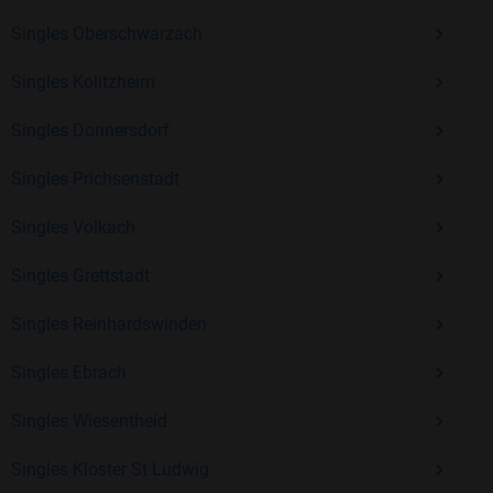
Erfahrung und vielen positiven Bewertungen.
Singles Oberschwarzach
Kostenlos anmelden und neue Leute kennenlernen
Singles Kolitzheim
Singles Donnersdorf
Mit Bildkontakte kannst du den nächsten Schritt wagen –
ohne Druck, aber mit viel Freude. Starte jetzt deine Reise und
Singles Prichsenstadt
entdecke, wie schön es ist, jemanden zu finden, der wirklich
zu dir passt.
Singles Volkach
Singles Grettstadt
Singles Reinhardswinden
Singles Ebrach
Singles Wiesentheid
Singles Kloster St Ludwig