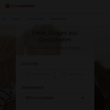
DE
Bayern
Unterfranken
Gerolzhofen
Finde Singles aus
Gerolzhofen
Über 14.438 Singles in Bayern
Ich suche
einen Mann
eine Frau
Altersbereich
Bitte auswählen