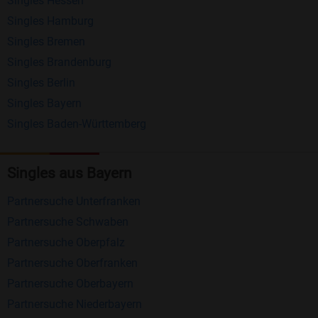
Singles Hessen
Erhalten und beantworten Sie kostenlos
Singles Hamburg
Nachrichten von anderen Mitgliedern.
Singles Bremen
Matching-Spiel
: Matchen Sie täglich bis zu 100
Singles Brandenburg
Profile ohne zusätzliche Kosten. So können Sie
Singles Berlin
Singles Bayern
spielend neue Leute kennenlernen.
Singles Baden-Württemberg
Was macht Bildkontakte besonders?
Kostenlose Kontaktfunktionen
: Im Gegensatz zu
Singles aus Bayern
vielen anderen Singlebörsen bietet Bildkontakte
Partnersuche Unterfranken
viele wichtige Funktionen zur Kontaktaufnahme
Partnersuche Schwaben
kostenlos an.
Partnersuche Oberpfalz
Große Community
: Mit über 4 Millionen
Partnersuche Oberfranken
Registrierungen haben Sie beste Chancen,
Partnersuche Oberbayern
jemanden zu finden, der zu Ihnen passt.
Partnersuche Niederbayern