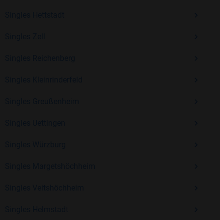
Erfahrung und vielen positiven Bewertungen.
Singles Hettstadt
Kostenlos anmelden und neue Leute kennenlernen
Singles Zell
Singles Reichenberg
Mit Bildkontakte kannst du den nächsten Schritt wagen –
ohne Druck, aber mit viel Freude. Starte jetzt deine Reise und
Singles Kleinrinderfeld
entdecke, wie schön es ist, jemanden zu finden, der wirklich
zu dir passt.
Singles Greußenheim
Singles Uettingen
Singles Würzburg
Singles Margetshöchheim
Singles Veitshöchheim
Singles Helmstadt