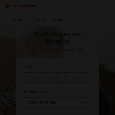
DE
Bayern
Unterfranken
Eisingen
Finde Singles aus
Eisingen
Über 14.423 Singles in Bayern
Ich suche
einen Mann
eine Frau
Altersbereich
Bitte auswählen