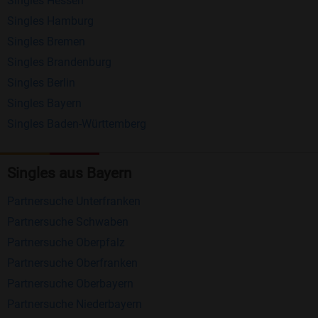
Singles Hessen
Erhalten und beantworten Sie kostenlos
Singles Hamburg
Nachrichten von anderen Mitgliedern.
Singles Bremen
Matching-Spiel
: Matchen Sie täglich bis zu 100
Singles Brandenburg
Profile ohne zusätzliche Kosten. So können Sie
Singles Berlin
Singles Bayern
spielend neue Leute kennenlernen.
Singles Baden-Württemberg
Was macht Bildkontakte besonders?
Kostenlose Kontaktfunktionen
: Im Gegensatz zu
Singles aus Bayern
vielen anderen Singlebörsen bietet Bildkontakte
Partnersuche Unterfranken
viele wichtige Funktionen zur Kontaktaufnahme
Partnersuche Schwaben
kostenlos an.
Partnersuche Oberpfalz
Große Community
: Mit über 4 Millionen
Partnersuche Oberfranken
Registrierungen haben Sie beste Chancen,
Partnersuche Oberbayern
jemanden zu finden, der zu Ihnen passt.
Partnersuche Niederbayern