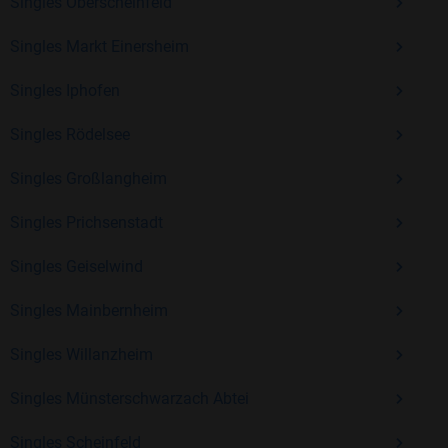
Singles Oberscheinfeld
Kostenlos anmelden und neue Leute kennenlernen
Singles Markt Einersheim
Singles Iphofen
Mit Bildkontakte kannst du den nächsten Schritt wagen –
ohne Druck, aber mit viel Freude. Starte jetzt deine Reise und
Singles Rödelsee
entdecke, wie schön es ist, jemanden zu finden, der wirklich
zu dir passt.
Singles Großlangheim
Singles Prichsenstadt
Singles Geiselwind
Singles Mainbernheim
Singles Willanzheim
Singles Münsterschwarzach Abtei
Singles Scheinfeld