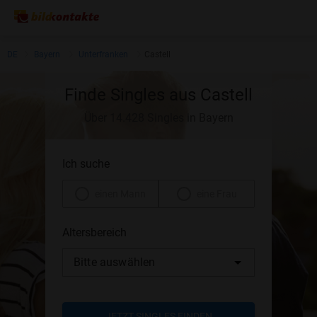
DE
Bayern
Unterfranken
Castell
Finde Singles aus Castell
Über 14.428 Singles in Bayern
Ich suche
einen Mann
eine Frau
Altersbereich
Bitte auswählen
JETZT SINGLES FINDEN