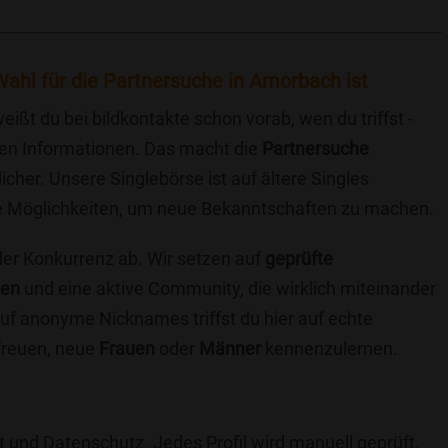
ahl für die Partnersuche in Amorbach ist
eißt du bei bildkontakte schon vorab, wen du triffst -
chen Informationen. Das macht die
Partnersuche
icher. Unsere Singlebörse ist auf ältere Singles
iche Möglichkeiten, um neue Bekanntschaften zu machen.
 der Konkurrenz ab. Wir setzen auf
geprüfte
ten
und eine aktive Community, die wirklich miteinander
uf anonyme Nicknames triffst du hier auf echte
 freuen, neue
Frauen
oder
Männer
kennenzulernen.
t und Datenschutz. Jedes Profil wird manuell geprüft,