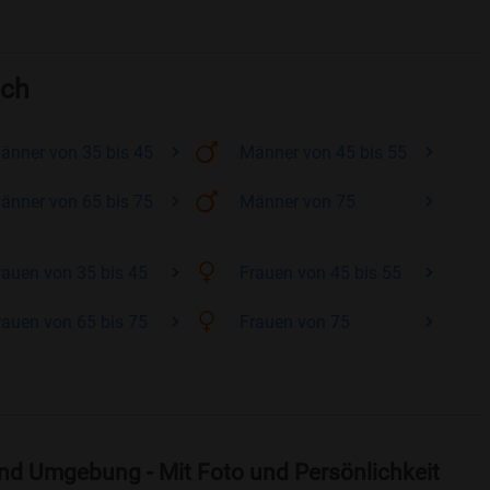
ach
änner
von 35 bis 45
Männer
von 45 bis 55
änner
von 65 bis 75
Männer
von 75
rauen
von 35 bis 45
Frauen
von 45 bis 55
rauen
von 65 bis 75
Frauen
von 75
nd Umgebung - Mit Foto und Persönlichkeit