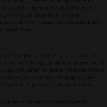
t oder einfach Gleichgesinnte suchst, die ebenfalls
chtig. Lust auf ein spannendes Singletreffen oder ein
zahlreiche Orte, die perfekt für das erste
ang durch den Park, ein Besuch im Café oder auf dem
alles mehr Spaß
.
ht
nersuche erheblich. Du möchtest gerne von zu Hause
e praktische Dating-App, um direkt mit anderen Singles
. Egal, ob du einfach nur
chatten
,
Flirten
oder sofort ein
t alles möglich und für jedes Alter geeignet. Unser
Atmosphäre für Singles, die Gleichgesinnte suchen.
 dir passen – Willkommen bei Bildkontakte