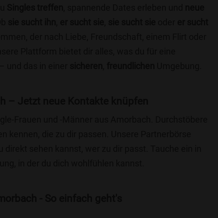
du
Singles treffen
, spannende Dates erleben und
neue
Ob
sie sucht ihn
,
er sucht sie
,
sie sucht sie
oder
er sucht
kommen, der nach Liebe, Freundschaft, einem Flirt oder
re Plattform bietet dir alles, was du für eine
– und das in einer
sicheren
,
freundlichen
Umgebung.
 – Jetzt neue Kontakte knüpfen
Single-Frauen und -Männer aus Amorbach. Durchstöbere
 kennen, die zu dir passen. Unsere Partnerbörse
du direkt sehen kannst, wer zu dir passt. Tauche ein in
ng, in der du dich wohlfühlen kannst.
orbach - So einfach geht's