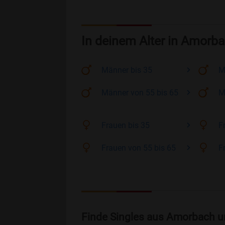
In deinem Alter in Amorb
Männer
bis 35
M
Männer
von 55 bis 65
M
Frauen
bis 35
F
Frauen
von 55 bis 65
F
Finde Singles aus Amorbach u