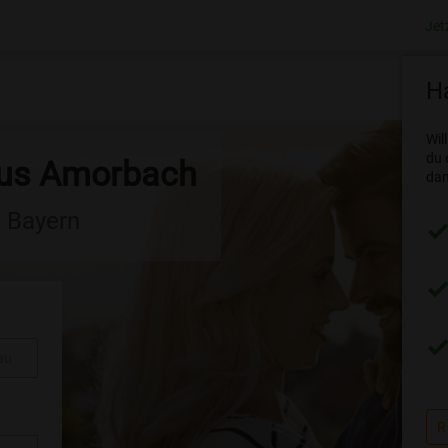
Jet
Ha
Wil
du 
aus Amorbach
dam
n Bayern
au
R