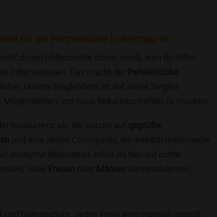
ahl für die Partnersuche in Weitnau ist
eißt du bei bildkontakte schon vorab, wen du triffst -
chen Informationen. Das macht die
Partnersuche
icher. Unsere Singlebörse ist auf ältere Singles
iche Möglichkeiten, um neue Bekanntschaften zu machen.
 der Konkurrenz ab. Wir setzen auf
geprüfte
ten
und eine aktive Community, die wirklich miteinander
uf anonyme Nicknames triffst du hier auf echte
 freuen, neue
Frauen
oder
Männer
kennenzulernen.
t und Datenschutz. Jedes Profil wird manuell geprüft,