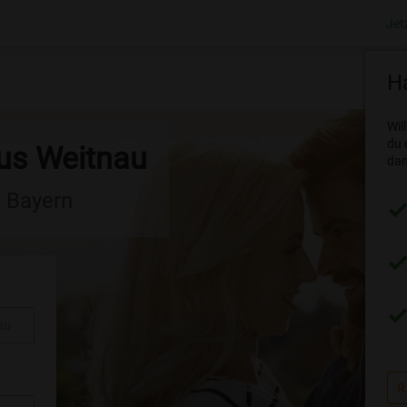
Jet
Ha
Wil
du 
aus Weitnau
dam
n Bayern
au
R