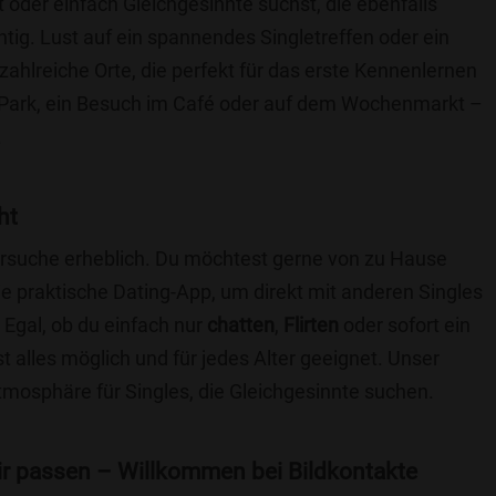
t oder einfach Gleichgesinnte suchst, die ebenfalls
chtig. Lust auf ein spannendes Singletreffen oder ein
zahlreiche Orte, die perfekt für das erste Kennenlernen
 Park, ein Besuch im Café oder auf dem Wochenmarkt –
.
ht
nersuche erheblich. Du möchtest gerne von zu Hause
e praktische Dating-App, um direkt mit anderen Singles
Egal, ob du einfach nur
chatten
,
Flirten
oder sofort ein
t alles möglich und für jedes Alter geeignet. Unser
Atmosphäre für Singles, die Gleichgesinnte suchen.
 dir passen – Willkommen bei Bildkontakte