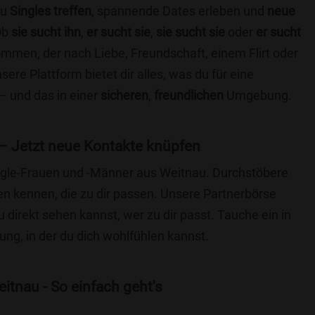
du
Singles treffen
, spannende Dates erleben und
neue
Ob
sie sucht ihn
,
er sucht sie
,
sie sucht sie
oder
er sucht
kommen, der nach Liebe, Freundschaft, einem Flirt oder
re Plattform bietet dir alles, was du für eine
– und das in einer
sicheren
,
freundlichen
Umgebung.
– Jetzt neue Kontakte knüpfen
Single-Frauen und -Männer aus Weitnau. Durchstöbere
 kennen, die zu dir passen. Unsere Partnerbörse
du direkt sehen kannst, wer zu dir passt. Tauche ein in
ng, in der du dich wohlfühlen kannst.
itnau - So einfach geht's