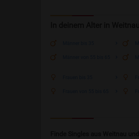
In deinem Alter in Weitna
Männer
bis 35
M
Männer
von 55 bis 65
M
Frauen
bis 35
F
Frauen
von 55 bis 65
F
Finde Singles aus Weitnau und