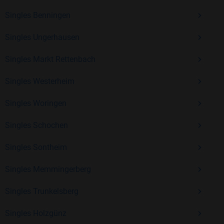
Erfahrung und vielen positiven Bewertungen.
Singles Benningen
Kostenlos anmelden und neue Leute kennenlernen
Singles Ungerhausen
Singles Markt Rettenbach
Mit Bildkontakte kannst du den nächsten Schritt wagen –
ohne Druck, aber mit viel Freude. Starte jetzt deine Reise und
Singles Westerheim
entdecke, wie schön es ist, jemanden zu finden, der wirklich
zu dir passt.
Singles Woringen
Singles Schochen
Singles Sontheim
Singles Memmingerberg
Singles Trunkelsberg
Singles Holzgünz