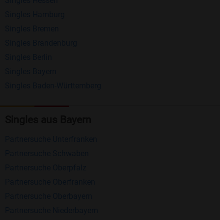
Singles Hessen
Erhalten und beantworten Sie kostenlos
Singles Hamburg
Nachrichten von anderen Mitgliedern.
Singles Bremen
Matching-Spiel
: Matchen Sie täglich bis zu 100
Singles Brandenburg
Profile ohne zusätzliche Kosten. So können Sie
Singles Berlin
Singles Bayern
spielend neue Leute kennenlernen.
Singles Baden-Württemberg
Was macht Bildkontakte besonders?
Kostenlose Kontaktfunktionen
: Im Gegensatz zu
Singles aus Bayern
vielen anderen Singlebörsen bietet Bildkontakte
Partnersuche Unterfranken
viele wichtige Funktionen zur Kontaktaufnahme
Partnersuche Schwaben
kostenlos an.
Partnersuche Oberpfalz
Große Community
: Mit über 4 Millionen
Partnersuche Oberfranken
Registrierungen haben Sie beste Chancen,
Partnersuche Oberbayern
jemanden zu finden, der zu Ihnen passt.
Partnersuche Niederbayern