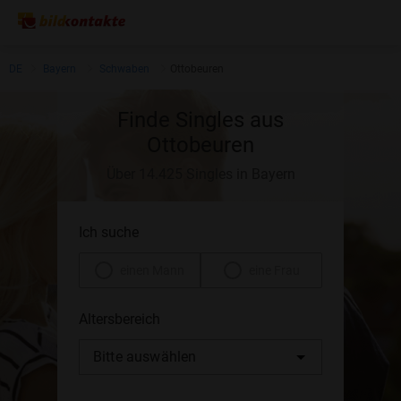
DE
Bayern
Schwaben
Ottobeuren
Finde Singles aus
Ottobeuren
Über 14.425 Singles in Bayern
Ich suche
einen Mann
eine Frau
Altersbereich
Bitte auswählen