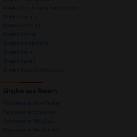
anderen Mitgliedern.
Singles Mecklenburg-Vorpommern
Erhalten und beantworten Sie kostenlos
Singles Hessen
Nachrichten von anderen Mitgliedern.
Singles Hamburg
Singles Bremen
Matching-Spiel
: Matchen Sie täglich bis zu 100
Singles Brandenburg
Profile ohne zusätzliche Kosten. So können Sie
Singles Berlin
spielend neue Leute kennenlernen.
Singles Bayern
Singles Baden-Württemberg
Was macht Bildkontakte besonders?
Kostenlose Kontaktfunktionen
: Im Gegensatz zu
Singles aus Bayern
vielen anderen Singlebörsen bietet Bildkontakte
viele wichtige Funktionen zur Kontaktaufnahme
Partnersuche Unterfranken
kostenlos an.
Partnersuche Schwaben
Große Community
: Mit über 4 Millionen
Partnersuche Oberpfalz
Registrierungen haben Sie beste Chancen,
Partnersuche Oberfranken