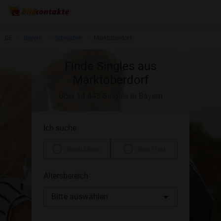
DE
Bayern
Schwaben
Marktoberdorf
Finde Singles aus
Marktoberdorf
Über 14.443 Singles in Bayern
Ich suche
einen Mann
eine Frau
Altersbereich
Bitte auswählen