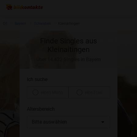
DE
Bayern
Schwaben
Kleinaitingen
Finde Singles aus
Kleinaitingen
Über 14.432 Singles in Bayern
Ich suche
einen Mann
eine Frau
Altersbereich
Bitte auswählen