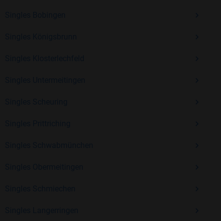
Erfahrung und vielen positiven Bewertungen.
Singles Bobingen
Kostenlos anmelden und neue Leute kennenlernen
Singles Königsbrunn
Singles Klosterlechfeld
Mit Bildkontakte kannst du den nächsten Schritt wagen –
ohne Druck, aber mit viel Freude. Starte jetzt deine Reise und
Singles Untermeitingen
entdecke, wie schön es ist, jemanden zu finden, der wirklich
zu dir passt.
Singles Scheuring
Singles Prittriching
Singles Schwabmünchen
Singles Obermeitingen
Singles Schmiechen
Singles Langerringen