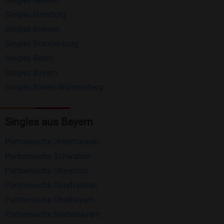
Singles Hessen
Erhalten und beantworten Sie kostenlos
Singles Hamburg
Nachrichten von anderen Mitgliedern.
Singles Bremen
Matching-Spiel
: Matchen Sie täglich bis zu 100
Singles Brandenburg
Profile ohne zusätzliche Kosten. So können Sie
Singles Berlin
Singles Bayern
spielend neue Leute kennenlernen.
Singles Baden-Württemberg
Was macht Bildkontakte besonders?
Kostenlose Kontaktfunktionen
: Im Gegensatz zu
Singles aus Bayern
vielen anderen Singlebörsen bietet Bildkontakte
Partnersuche Unterfranken
viele wichtige Funktionen zur Kontaktaufnahme
Partnersuche Schwaben
kostenlos an.
Partnersuche Oberpfalz
Große Community
: Mit über 4 Millionen
Partnersuche Oberfranken
Registrierungen haben Sie beste Chancen,
Partnersuche Oberbayern
jemanden zu finden, der zu Ihnen passt.
Partnersuche Niederbayern