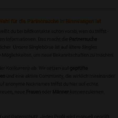
ahl für die Partnersuche in Binswangen ist
eißt du bei bildkontakte schon vorab, wen du triffst -
chen Informationen. Das macht die
Partnersuche
icher. Unsere Singlebörse ist auf ältere Singles
iche Möglichkeiten, um neue Bekanntschaften zu machen.
 der Konkurrenz ab. Wir setzen auf
geprüfte
ten
und eine aktive Community, die wirklich miteinander
uf anonyme Nicknames triffst du hier auf echte
 freuen, neue
Frauen
oder
Männer
kennenzulernen.
t und Datenschutz. Jedes Profil wird manuell geprüft,