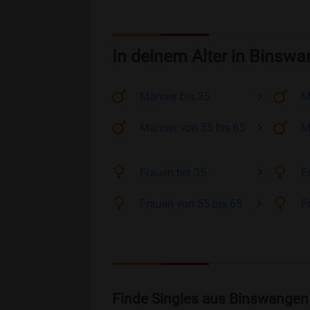
In deinem Alter in Binsw
Männer
bis 35
M
Männer
von 55 bis 65
M
Frauen
bis 35
F
Frauen
von 55 bis 65
F
Finde Singles aus Binswangen