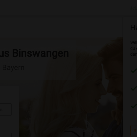
Jet
Ha
Wil
du 
aus Binswangen
dam
n Bayern
au
R