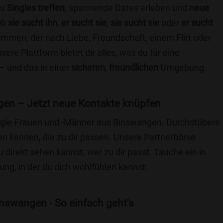
du
Singles treffen
, spannende Dates erleben und
neue
Ob
sie sucht ihn
,
er sucht sie
,
sie sucht sie
oder
er sucht
kommen, der nach Liebe, Freundschaft, einem Flirt oder
re Plattform bietet dir alles, was du für eine
– und das in einer
sicheren
,
freundlichen
Umgebung.
en – Jetzt neue Kontakte knüpfen
Single-Frauen und -Männer aus Binswangen. Durchstöbere
 kennen, die zu dir passen. Unsere Partnerbörse
du direkt sehen kannst, wer zu dir passt. Tauche ein in
ng, in der du dich wohlfühlen kannst.
nswangen - So einfach geht's