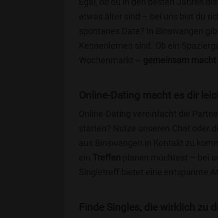
Egal, ob du in den besten Jahren bis
etwas älter sind – bei uns bist du ri
spontanes Date? In Binswangen gibt e
Kennenlernen sind. Ob ein Spazierg
Wochenmarkt –
gemeinsam macht 
Online-Dating macht es dir leic
Online-Dating vereinfacht die Part
starten? Nutze unseren Chat oder di
aus Binswangen in Kontakt zu komm
ein
Treffen
planen möchtest – bei uns
Singletreff bietet eine entspannte 
Finde Singles, die wirklich zu