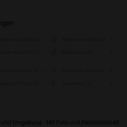
angen
änner
von 35 bis 45
Männer
von 45 bis 55
änner
von 65 bis 75
Männer
von 75
rauen
von 35 bis 45
Frauen
von 45 bis 55
rauen
von 65 bis 75
Frauen
von 75
 und Umgebung - Mit Foto und Persönlichkeit