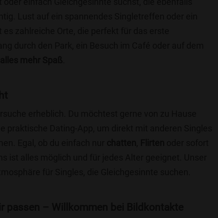
t oder einfach Gleichgesinnte suchst, die ebenfalls
chtig. Lust auf ein spannendes Singletreffen oder ein
s zahlreiche Orte, die perfekt für das erste
ang durch den Park, ein Besuch im Café oder auf dem
alles mehr Spaß
.
ht
nersuche erheblich. Du möchtest gerne von zu Hause
e praktische Dating-App, um direkt mit anderen Singles
en. Egal, ob du einfach nur
chatten
,
Flirten
oder sofort
 ist alles möglich und für jedes Alter geeignet. Unser
Atmosphäre für Singles, die Gleichgesinnte suchen.
 dir passen – Willkommen bei Bildkontakte