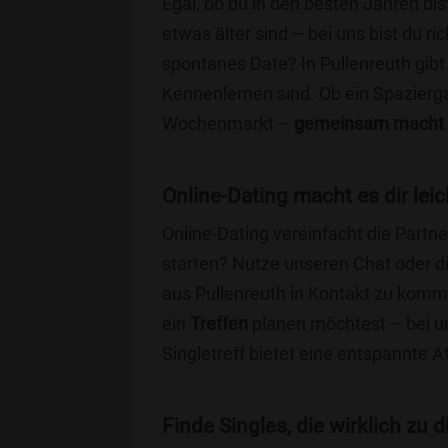
Egal, ob du in den besten Jahren bis
etwas älter sind – bei uns bist du ri
spontanes Date? In Pullenreuth gibt 
Kennenlernen sind. Ob ein Spazierg
Wochenmarkt –
gemeinsam macht 
Online-Dating macht es dir leic
Online-Dating vereinfacht die Part
starten? Nutze unseren Chat oder di
aus Pullenreuth in Kontakt zu komme
ein
Treffen
planen möchtest – bei uns
Singletreff bietet eine entspannte 
Finde Singles, die wirklich zu