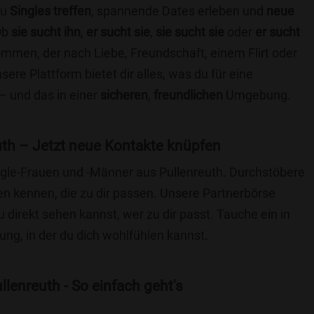
du
Singles treffen
, spannende Dates erleben und
neue
Ob
sie sucht ihn
,
er sucht sie
,
sie sucht sie
oder
er sucht
kommen, der nach Liebe, Freundschaft, einem Flirt oder
re Plattform bietet dir alles, was du für eine
– und das in einer
sicheren
,
freundlichen
Umgebung.
th – Jetzt neue Kontakte knüpfen
ingle-Frauen und -Männer aus Pullenreuth. Durchstöbere
 kennen, die zu dir passen. Unsere Partnerbörse
du direkt sehen kannst, wer zu dir passt. Tauche ein in
ng, in der du dich wohlfühlen kannst.
lenreuth - So einfach geht's