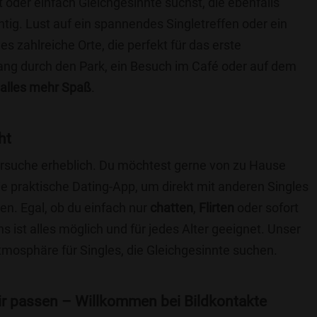
t oder einfach Gleichgesinnte suchst, die ebenfalls
chtig. Lust auf ein spannendes Singletreffen oder ein
es zahlreiche Orte, die perfekt für das erste
ang durch den Park, ein Besuch im Café oder auf dem
alles mehr Spaß
.
ht
nersuche erheblich. Du möchtest gerne von zu Hause
e praktische Dating-App, um direkt mit anderen Singles
n. Egal, ob du einfach nur
chatten
,
Flirten
oder sofort
 ist alles möglich und für jedes Alter geeignet. Unser
Atmosphäre für Singles, die Gleichgesinnte suchen.
 dir passen – Willkommen bei Bildkontakte