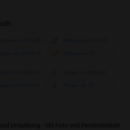
euth
änner
von 35 bis 45
Männer
von 45 bis 55
änner
von 65 bis 75
Männer
von 75
rauen
von 35 bis 45
Frauen
von 45 bis 55
rauen
von 65 bis 75
Frauen
von 75
 und Umgebung - Mit Foto und Persönlichkeit