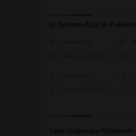
In deinem Alter in Pullenr
Männer
bis 35
M
Männer
von 55 bis 65
M
Frauen
bis 35
F
Frauen
von 55 bis 65
F
Finde Singles aus Pullenreuth