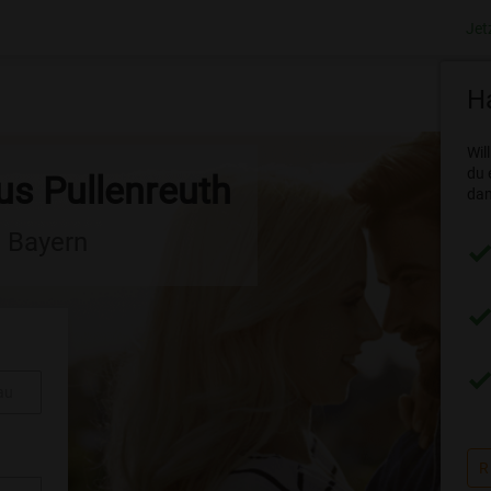
Jet
Ha
Wil
du 
us Pullenreuth
dam
n Bayern
au
R