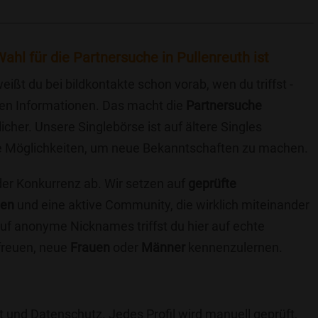
ahl für die Partnersuche in Pullenreuth ist
eißt du bei bildkontakte schon vorab, wen du triffst -
chen Informationen. Das macht die
Partnersuche
icher. Unsere Singlebörse ist auf ältere Singles
iche Möglichkeiten, um neue Bekanntschaften zu machen.
 der Konkurrenz ab. Wir setzen auf
geprüfte
ten
und eine aktive Community, die wirklich miteinander
uf anonyme Nicknames triffst du hier auf echte
 freuen, neue
Frauen
oder
Männer
kennenzulernen.
t und Datenschutz. Jedes Profil wird manuell geprüft,