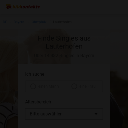
DE
Bayern
Oberpfalz
Lauterhofen
Finde Singles aus
Lauterhofen
Über 14.432 Singles in Bayern
Ich suche
einen Mann
eine Frau
Altersbereich
Bitte auswählen