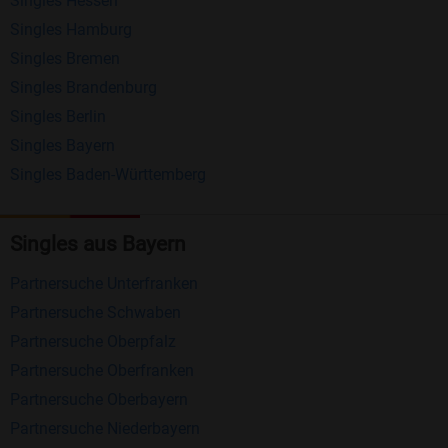
Singles Hessen
Erhalten und beantworten Sie kostenlos
Singles Hamburg
Nachrichten von anderen Mitgliedern.
Singles Bremen
Matching-Spiel
: Matchen Sie täglich bis zu 100
Singles Brandenburg
Profile ohne zusätzliche Kosten. So können Sie
Singles Berlin
Singles Bayern
spielend neue Leute kennenlernen.
Singles Baden-Württemberg
Was macht Bildkontakte besonders?
Kostenlose Kontaktfunktionen
: Im Gegensatz zu
Singles aus Bayern
vielen anderen Singlebörsen bietet Bildkontakte
Partnersuche Unterfranken
viele wichtige Funktionen zur Kontaktaufnahme
Partnersuche Schwaben
kostenlos an.
Partnersuche Oberpfalz
Große Community
: Mit über 4 Millionen
Partnersuche Oberfranken
Registrierungen haben Sie beste Chancen,
Partnersuche Oberbayern
jemanden zu finden, der zu Ihnen passt.
Partnersuche Niederbayern