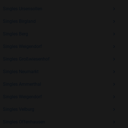
Erfahrung und vielen positiven Bewertungen.
Singles Ursensollen
Kostenlos anmelden und neue Leute kennenlernen
Singles Birgland
Singles Berg
Mit Bildkontakte kannst du den nächsten Schritt wagen –
ohne Druck, aber mit viel Freude. Starte jetzt deine Reise und
Singles Weigendorf
entdecke, wie schön es ist, jemanden zu finden, der wirklich
zu dir passt.
Singles Großwiesenhof
Singles Neumarkt
Singles Ammerthal
Singles Weigendorf
Singles Velburg
Singles Offenhausen