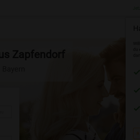
Jet
Ha
Wil
du 
aus Zapfendorf
dam
n Bayern
au
R