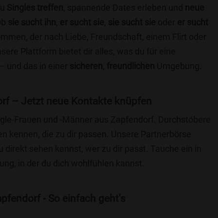
du
Singles treffen
, spannende Dates erleben und
neue
Ob
sie sucht ihn
,
er sucht sie
,
sie sucht sie
oder
er sucht
kommen, der nach Liebe, Freundschaft, einem Flirt oder
re Plattform bietet dir alles, was du für eine
– und das in einer
sicheren
,
freundlichen
Umgebung.
rf – Jetzt neue Kontakte knüpfen
ingle-Frauen und -Männer aus Zapfendorf. Durchstöbere
 kennen, die zu dir passen. Unsere Partnerbörse
du direkt sehen kannst, wer zu dir passt. Tauche ein in
ng, in der du dich wohlfühlen kannst.
pfendorf - So einfach geht's