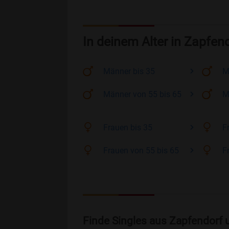
In deinem Alter in Zapfen
Männer
bis 35
M
Männer
von 55 bis 65
M
Frauen
bis 35
F
Frauen
von 55 bis 65
F
Finde Singles aus Zapfendorf 