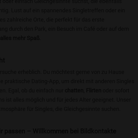
t oder einfach Gleichgesinnte suchst, die ebenfalls
chtig. Lust auf ein spannendes Singletreffen oder ein
s zahlreiche Orte, die perfekt für das erste
ang durch den Park, ein Besuch im Café oder auf dem
alles mehr Spaß
.
ht
nersuche erheblich. Du möchtest gerne von zu Hause
e praktische Dating-App, um direkt mit anderen Singles
n. Egal, ob du einfach nur
chatten
,
Flirten
oder sofort
 ist alles möglich und für jedes Alter geeignet. Unser
Atmosphäre für Singles, die Gleichgesinnte suchen.
 dir passen – Willkommen bei Bildkontakte