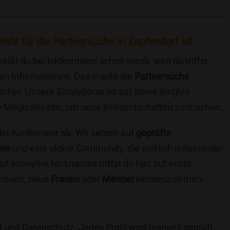
ahl für die Partnersuche in Zapfendorf ist
eißt du bei bildkontakte schon vorab, wen du triffst -
chen Informationen. Das macht die
Partnersuche
icher. Unsere Singlebörse ist auf ältere Singles
iche Möglichkeiten, um neue Bekanntschaften zu machen.
 der Konkurrenz ab. Wir setzen auf
geprüfte
ten
und eine aktive Community, die wirklich miteinander
uf anonyme Nicknames triffst du hier auf echte
 freuen, neue
Frauen
oder
Männer
kennenzulernen.
t und Datenschutz. Jedes Profil wird manuell geprüft,