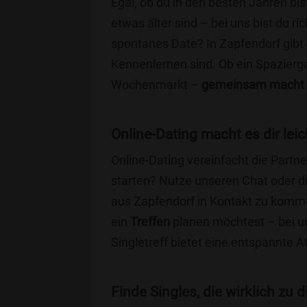
Egal, ob du in den besten Jahren bis
etwas älter sind – bei uns bist du ri
spontanes Date? In Zapfendorf gibt e
Kennenlernen sind. Ob ein Spazierg
Wochenmarkt –
gemeinsam macht 
Online-Dating macht es dir leic
Online-Dating vereinfacht die Part
starten? Nutze unseren Chat oder di
aus Zapfendorf in Kontakt zu komme
ein
Treffen
planen möchtest – bei uns
Singletreff bietet eine entspannte 
Finde Singles, die wirklich zu