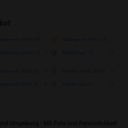
dorf
änner
von 35 bis 45
Männer
von 45 bis 55
änner
von 65 bis 75
Männer
von 75
rauen
von 35 bis 45
Frauen
von 45 bis 55
rauen
von 65 bis 75
Frauen
von 75
und Umgebung - Mit Foto und Persönlichkeit