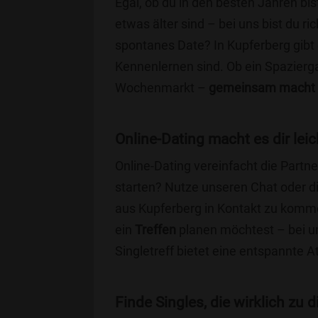
Egal, ob du in den besten Jahren bis
etwas älter sind – bei uns bist du ri
spontanes Date? In Kupferberg gibt e
Kennenlernen sind. Ob ein Spazierg
Wochenmarkt –
gemeinsam macht 
Online-Dating macht es dir leic
Online-Dating vereinfacht die Part
starten? Nutze unseren Chat oder di
aus Kupferberg in Kontakt zu komme
ein
Treffen
planen möchtest – bei uns
Singletreff bietet eine entspannte 
Finde Singles, die wirklich zu