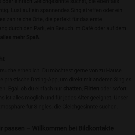
t oder einfach Gleichgesinnte suchst, die ebenfalls
chtig. Lust auf ein spannendes Singletreffen oder ein
s zahlreiche Orte, die perfekt für das erste
ang durch den Park, ein Besuch im Café oder auf dem
alles mehr Spaß
.
ht
nersuche erheblich. Du möchtest gerne von zu Hause
e praktische Dating-App, um direkt mit anderen Singles
n. Egal, ob du einfach nur
chatten
,
Flirten
oder sofort
 ist alles möglich und für jedes Alter geeignet. Unser
Atmosphäre für Singles, die Gleichgesinnte suchen.
 dir passen – Willkommen bei Bildkontakte