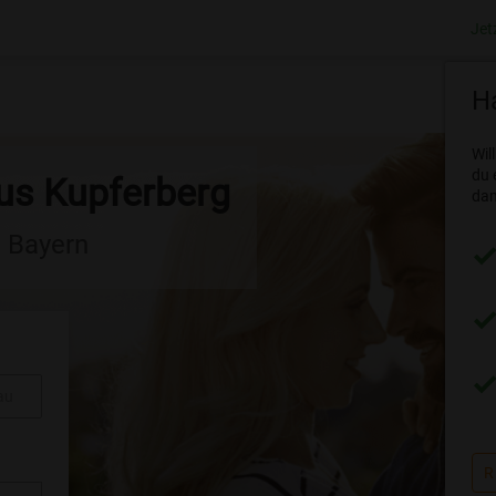
Jet
Ha
Wil
du 
aus Kupferberg
dam
n Bayern
au
R