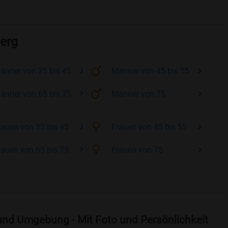
berg
änner
von 35 bis 45
Männer
von 45 bis 55
änner
von 65 bis 75
Männer
von 75
rauen
von 35 bis 45
Frauen
von 45 bis 55
rauen
von 65 bis 75
Frauen
von 75
und Umgebung - Mit Foto und Persönlichkeit