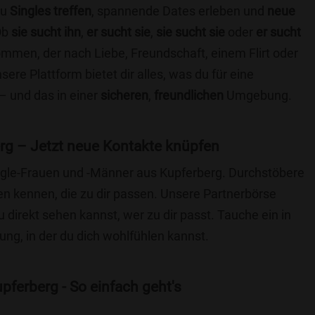
du
Singles treffen
, spannende Dates erleben und
neue
Ob
sie sucht ihn
,
er sucht sie
,
sie sucht sie
oder
er sucht
kommen, der nach Liebe, Freundschaft, einem Flirt oder
re Plattform bietet dir alles, was du für eine
– und das in einer
sicheren
,
freundlichen
Umgebung.
rg – Jetzt neue Kontakte knüpfen
ingle-Frauen und -Männer aus Kupferberg. Durchstöbere
 kennen, die zu dir passen. Unsere Partnerbörse
du direkt sehen kannst, wer zu dir passt. Tauche ein in
ng, in der du dich wohlfühlen kannst.
pferberg - So einfach geht's