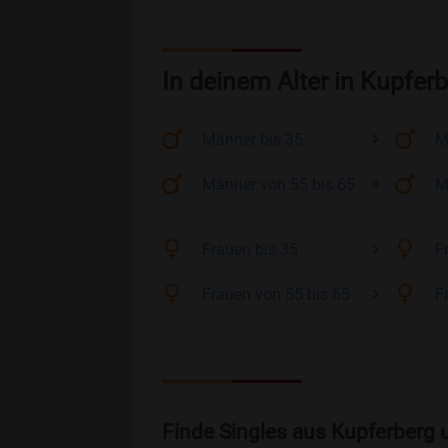
In deinem Alter in Kupfer
Männer
bis 35
M
Männer
von 55 bis 65
M
Frauen
bis 35
F
Frauen
von 55 bis 65
F
Finde Singles aus Kupferberg 