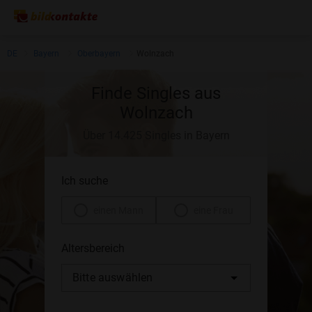
DE
Bayern
Oberbayern
Wolnzach
Finde Singles aus
Wolnzach
Über 14.425 Singles in Bayern
Ich suche
einen Mann
eine Frau
Altersbereich
Bitte auswählen