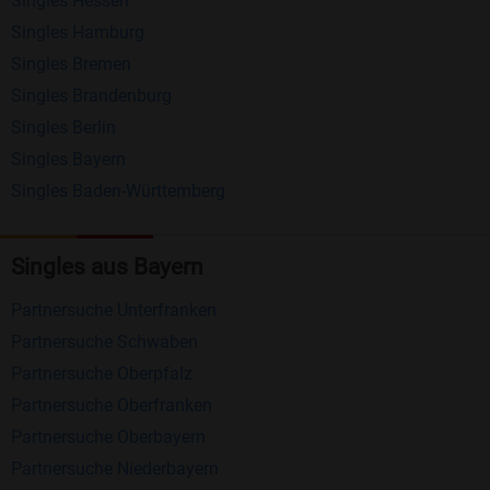
Singles Hessen
Erhalten und beantworten Sie kostenlos
Singles Hamburg
Nachrichten von anderen Mitgliedern.
Singles Bremen
Matching-Spiel
: Matchen Sie täglich bis zu 100
Singles Brandenburg
Profile ohne zusätzliche Kosten. So können Sie
Singles Berlin
Singles Bayern
spielend neue Leute kennenlernen.
Singles Baden-Württemberg
Was macht Bildkontakte besonders?
Kostenlose Kontaktfunktionen
: Im Gegensatz zu
Singles aus Bayern
vielen anderen Singlebörsen bietet Bildkontakte
Partnersuche Unterfranken
viele wichtige Funktionen zur Kontaktaufnahme
Partnersuche Schwaben
kostenlos an.
Partnersuche Oberpfalz
Große Community
: Mit über 4 Millionen
Partnersuche Oberfranken
Registrierungen haben Sie beste Chancen,
Partnersuche Oberbayern
jemanden zu finden, der zu Ihnen passt.
Partnersuche Niederbayern