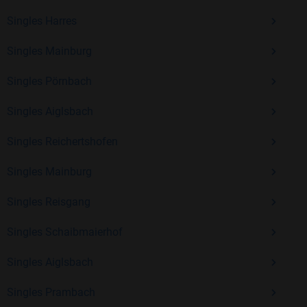
Erfahrung und vielen positiven Bewertungen.
Singles Harres
Kostenlos anmelden und neue Leute kennenlernen
Singles Mainburg
Singles Pörnbach
Mit Bildkontakte kannst du den nächsten Schritt wagen –
ohne Druck, aber mit viel Freude. Starte jetzt deine Reise und
Singles Aiglsbach
entdecke, wie schön es ist, jemanden zu finden, der wirklich
zu dir passt.
Singles Reichertshofen
Singles Mainburg
Singles Reisgang
Singles Schaibmaierhof
Singles Aiglsbach
Singles Prambach