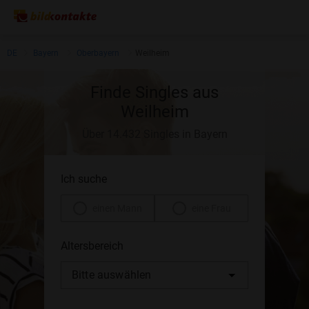
DE
Bayern
Oberbayern
Weilheim
Finde Singles aus
Weilheim
Über 14.432 Singles in Bayern
Ich suche
einen Mann
eine Frau
Altersbereich
Bitte auswählen