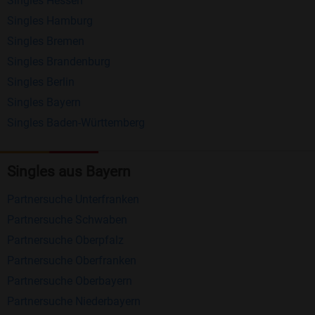
Singles Hessen
Erhalten und beantworten Sie kostenlos
Singles Hamburg
Nachrichten von anderen Mitgliedern.
Singles Bremen
Matching-Spiel
: Matchen Sie täglich bis zu 100
Singles Brandenburg
Profile ohne zusätzliche Kosten. So können Sie
Singles Berlin
Singles Bayern
spielend neue Leute kennenlernen.
Singles Baden-Württemberg
Was macht Bildkontakte besonders?
Kostenlose Kontaktfunktionen
: Im Gegensatz zu
Singles aus Bayern
vielen anderen Singlebörsen bietet Bildkontakte
Partnersuche Unterfranken
viele wichtige Funktionen zur Kontaktaufnahme
Partnersuche Schwaben
kostenlos an.
Partnersuche Oberpfalz
Große Community
: Mit über 4 Millionen
Partnersuche Oberfranken
Registrierungen haben Sie beste Chancen,
Partnersuche Oberbayern
jemanden zu finden, der zu Ihnen passt.
Partnersuche Niederbayern