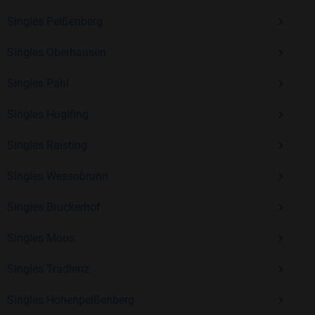
Erfahrung und vielen positiven Bewertungen.
Singles Peißenberg
Kostenlos anmelden und neue Leute kennenlernen
Singles Oberhausen
Singles Pähl
Mit Bildkontakte kannst du den nächsten Schritt wagen –
ohne Druck, aber mit viel Freude. Starte jetzt deine Reise und
Singles Huglfing
entdecke, wie schön es ist, jemanden zu finden, der wirklich
zu dir passt.
Singles Raisting
Singles Wessobrunn
Singles Bruckerhof
Singles Moos
Singles Tradlenz
Singles Hohenpeißenberg