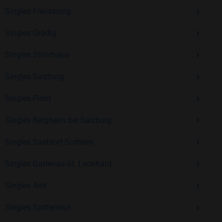
Singles Freilassing
Singles Grödig
Mit Bildkontakte kannst du den nächsten Schritt wagen –
ohne Druck, aber mit viel Freude. Starte jetzt deine Reise und
Singles Stöhrhaus
entdecke, wie schön es ist, jemanden zu finden, der wirklich
zu dir passt.
Singles Salzburg
Singles Point
Singles Bergheim bei Salzburg
Singles Saaldorf-Surheim
Singles Gartenau-St. Leonhard
Singles Anif
Singles Spittenreut