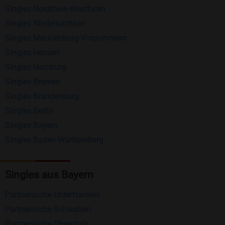
Singles Nordrhein-Westfalen
Schreiben Sie kostenlos Nachrichten an
Singles Niedersachsen
anderen Mitgliedern.
Singles Mecklenburg-Vorpommern
Erhalten und beantworten Sie kostenlos
Singles Hessen
Nachrichten von anderen Mitgliedern.
Singles Hamburg
Singles Bremen
Matching-Spiel
: Matchen Sie täglich bis zu 100
Singles Brandenburg
Profile ohne zusätzliche Kosten. So können Sie
Singles Berlin
spielend neue Leute kennenlernen.
Singles Bayern
Singles Baden-Württemberg
Was macht Bildkontakte besonders?
Kostenlose Kontaktfunktionen
: Im Gegensatz zu
Singles aus Bayern
vielen anderen Singlebörsen bietet Bildkontakte
viele wichtige Funktionen zur Kontaktaufnahme
Partnersuche Unterfranken
kostenlos an.
Partnersuche Schwaben
Große Community
: Mit über 4 Millionen
Partnersuche Oberpfalz