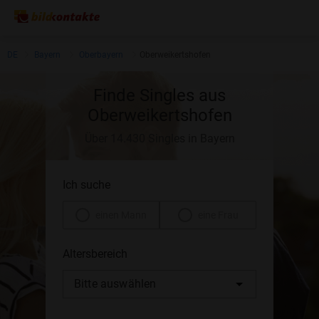
DE
Bayern
Oberbayern
Oberweikertshofen
Finde Singles aus
Oberweikertshofen
Über 14.430 Singles in Bayern
Ich suche
einen Mann
eine Frau
Altersbereich
Bitte auswählen