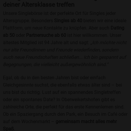
deiner Altersklasse treffen
Unsere Singlebörse ist der perfekte Ort für Singles jeder
Altersgruppe. Besonders
Singles ab 40
bieten wir eine ideale
Plattform, um neue Kontakte zu knüpfen. Aber auch
Dating
ab 50
oder
Partnersuche ab 60
ist hier willkommen. Unser
ältestes Mitglied ist 94 Jahre alt und sagt:
„Ich möchte nicht
nur alte Freundinnen und Freunde wiederfinden, sondern
auch neue Freundschaften schließen... Ich bin gespannt auf
Begegnungen, die vielleicht außergewöhnlich sind.“
Egal, ob du in den besten Jahren bist oder einfach
Gleichgesinnte suchst, die ebenfalls etwas älter sind – bei
uns bist du richtig. Lust auf ein spannendes Singletreffen
oder ein spontanes Date? In Oberweikertshofen gibt es
zahlreiche Orte, die perfekt für das erste Kennenlernen sind.
Ob ein Spaziergang durch den Park, ein Besuch im Café oder
auf dem Wochenmarkt –
gemeinsam macht alles mehr
Spaß
.