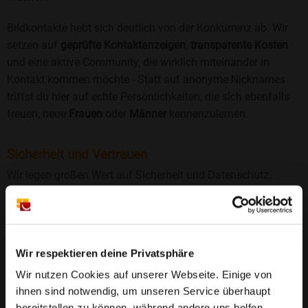
Bildkontakte hebt sich deutlich von der Konkurrenz ab. Wir
setzen auf
geprüfte Kontaktanzeigen
,
transparente Kosten
und eine aktive Community, die wirklich miteinander in
Kontakt kommen möchte - Statt auf anonyme Nicknames
triffst du hier auf echte Persönlichkeiten, die sich ebenfalls
freuen, neue
Frauen
oder
Männer
kennenzulernen.
Sicherheit und Vertrauen
Wir legen großen Wert auf Sicherheit und Datenschutz.
Jedes Profil wird manuell geprüft, und freiwillige
Echtheitschecks schaffen zusätzliches Vertrauen. Fake-
Profile und unangemessenes Verhalten haben bei uns keinen
Platz.
Weiterlesen
Wir respektieren deine Privatsphäre
Wir nutzen Cookies auf unserer Webseite. Einige von
25 Jahre Erfahrung
: Seit 2000 bringt Bildkontakte
ihnen sind notwendig, um unseren Service überhaupt
Menschen mit dem Wunsch nach einer
bereitstellen zu können, während andere uns helfen,