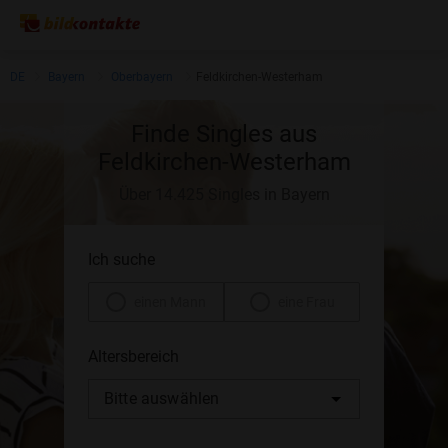
DE
Bayern
Oberbayern
Feldkirchen-Westerham
Finde Singles aus
Feldkirchen-Westerham
Über 14.425 Singles in Bayern
Ich suche
einen Mann
eine Frau
Altersbereich
Bitte auswählen