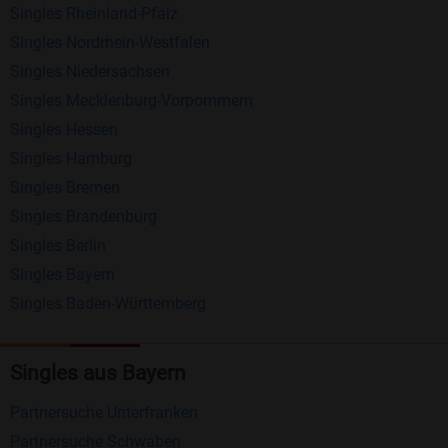
Singles Rheinland-Pfalz
kostenlos und ohne versteckte Kosten!
Singles Nordrhein-Westfalen
Schreiben Sie kostenlos Nachrichten an
Singles Niedersachsen
anderen Mitgliedern.
Singles Mecklenburg-Vorpommern
Erhalten und beantworten Sie kostenlos
Singles Hessen
Nachrichten von anderen Mitgliedern.
Singles Hamburg
Singles Bremen
Matching-Spiel
: Matchen Sie täglich bis zu 100
Singles Brandenburg
Profile ohne zusätzliche Kosten. So können Sie
Singles Berlin
spielend neue Leute kennenlernen.
Singles Bayern
Singles Baden-Württemberg
Was macht Bildkontakte besonders?
Kostenlose Kontaktfunktionen
: Im Gegensatz zu
Singles aus Bayern
vielen anderen Singlebörsen bietet Bildkontakte
viele wichtige Funktionen zur Kontaktaufnahme
Partnersuche Unterfranken
kostenlos an.
Partnersuche Schwaben