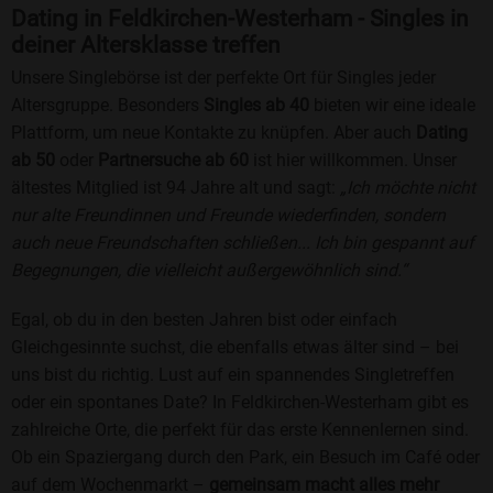
Dating in Feldkirchen-Westerham - Singles in
deiner Altersklasse treffen
Unsere Singlebörse ist der perfekte Ort für Singles jeder
Altersgruppe. Besonders
Singles ab 40
bieten wir eine ideale
Plattform, um neue Kontakte zu knüpfen. Aber auch
Dating
ab 50
oder
Partnersuche ab 60
ist hier willkommen. Unser
ältestes Mitglied ist 94 Jahre alt und sagt:
„Ich möchte nicht
nur alte Freundinnen und Freunde wiederfinden, sondern
auch neue Freundschaften schließen... Ich bin gespannt auf
Begegnungen, die vielleicht außergewöhnlich sind.“
Egal, ob du in den besten Jahren bist oder einfach
Gleichgesinnte suchst, die ebenfalls etwas älter sind – bei
uns bist du richtig. Lust auf ein spannendes Singletreffen
oder ein spontanes Date? In Feldkirchen-Westerham gibt es
zahlreiche Orte, die perfekt für das erste Kennenlernen sind.
Ob ein Spaziergang durch den Park, ein Besuch im Café oder
auf dem Wochenmarkt –
gemeinsam macht alles mehr