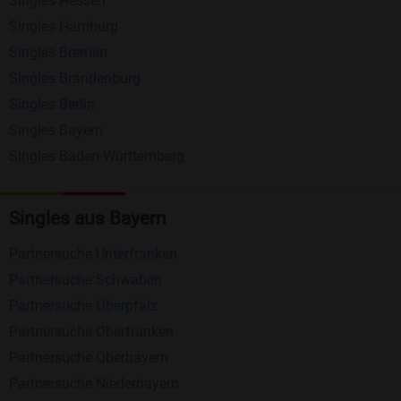
Singles Hessen
Erhalten und beantworten Sie kostenlos
Singles Hamburg
Nachrichten von anderen Mitgliedern.
Singles Bremen
Matching-Spiel
: Matchen Sie täglich bis zu 100
Singles Brandenburg
Profile ohne zusätzliche Kosten. So können Sie
Singles Berlin
Singles Bayern
spielend neue Leute kennenlernen.
Singles Baden-Württemberg
Was macht Bildkontakte besonders?
Kostenlose Kontaktfunktionen
: Im Gegensatz zu
Singles aus Bayern
vielen anderen Singlebörsen bietet Bildkontakte
Partnersuche Unterfranken
viele wichtige Funktionen zur Kontaktaufnahme
Partnersuche Schwaben
kostenlos an.
Partnersuche Oberpfalz
Große Community
: Mit über 4 Millionen
Partnersuche Oberfranken
Registrierungen haben Sie beste Chancen,
Partnersuche Oberbayern
jemanden zu finden, der zu Ihnen passt.
Partnersuche Niederbayern