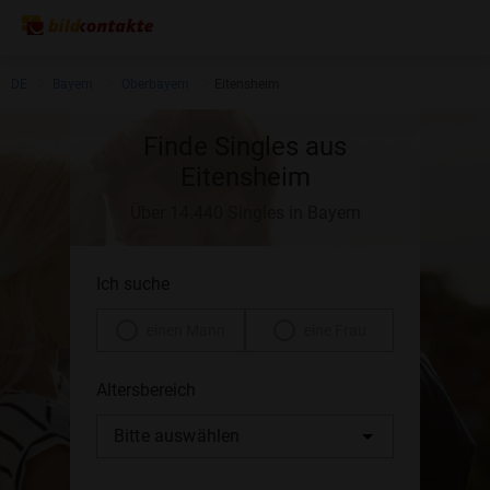
DE
Bayern
Oberbayern
Eitensheim
Finde Singles aus
Eitensheim
Über 14.440 Singles in Bayern
Ich suche
einen Mann
eine Frau
Altersbereich
Bitte auswählen