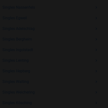
Erfahrung und vielen positiven Bewertungen.
Singles Nassenfels
Kostenlos anmelden und neue Leute kennenlernen
Singles Egweil
Singles Adelschlag
Mit Bildkontakte kannst du den nächsten Schritt wagen –
ohne Druck, aber mit viel Freude. Starte jetzt deine Reise und
Singles Bergheim
entdecke, wie schön es ist, jemanden zu finden, der wirklich
zu dir passt.
Singles Ingolstadt
Singles Lenting
Singles Hepberg
Singles Walting
Singles Weichering
Singles Kösching