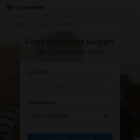
DE
Bayern
Oberbayern
Burggen
Finde Singles aus Burggen
Über 14.445 Singles in Bayern
Ich suche
einen Mann
eine Frau
Altersbereich
Bitte auswählen
JETZT SINGLES FINDEN