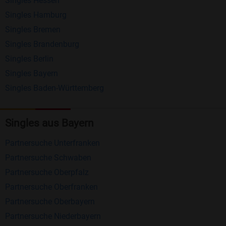
Singles Hessen
Erhalten und beantworten Sie kostenlos
Singles Hamburg
Nachrichten von anderen Mitgliedern.
Singles Bremen
Matching-Spiel
: Matchen Sie täglich bis zu 100
Singles Brandenburg
Profile ohne zusätzliche Kosten. So können Sie
Singles Berlin
Singles Bayern
spielend neue Leute kennenlernen.
Singles Baden-Württemberg
Was macht Bildkontakte besonders?
Kostenlose Kontaktfunktionen
: Im Gegensatz zu
Singles aus Bayern
vielen anderen Singlebörsen bietet Bildkontakte
Partnersuche Unterfranken
viele wichtige Funktionen zur Kontaktaufnahme
Partnersuche Schwaben
kostenlos an.
Partnersuche Oberpfalz
Große Community
: Mit über 4 Millionen
Partnersuche Oberfranken
Registrierungen haben Sie beste Chancen,
Partnersuche Oberbayern
jemanden zu finden, der zu Ihnen passt.
Partnersuche Niederbayern