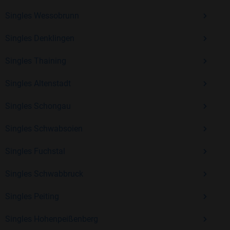
Erfahrung und vielen positiven Bewertungen.
Singles Wessobrunn
Kostenlos anmelden und neue Leute kennenlernen
Singles Denklingen
Singles Thaining
Mit Bildkontakte kannst du den nächsten Schritt wagen –
ohne Druck, aber mit viel Freude. Starte jetzt deine Reise und
Singles Altenstadt
entdecke, wie schön es ist, jemanden zu finden, der wirklich
zu dir passt.
Singles Schongau
Singles Schwabsoien
Singles Fuchstal
Singles Schwabbruck
Singles Peiting
Singles Hohenpeißenberg