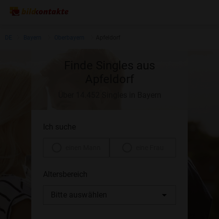
DE
Bayern
Oberbayern
Apfeldorf
Finde Singles aus
Apfeldorf
Über 14.452 Singles in Bayern
Ich suche
einen Mann
eine Frau
Altersbereich
Bitte auswählen