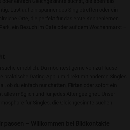
t oder einfach Gleichgesinnte suchst, die ebenfalls
chtig. Lust auf ein spannendes Singletreffen oder ein
hlreiche Orte, die perfekt für das erste Kennenlernen
 Park, ein Besuch im Café oder auf dem Wochenmarkt –
.
ht
nersuche erheblich. Du möchtest gerne von zu Hause
e praktische Dating-App, um direkt mit anderen Singles
al, ob du einfach nur
chatten
,
Flirten
oder sofort ein
t alles möglich und für jedes Alter geeignet. Unser
Atmosphäre für Singles, die Gleichgesinnte suchen.
 dir passen – Willkommen bei Bildkontakte