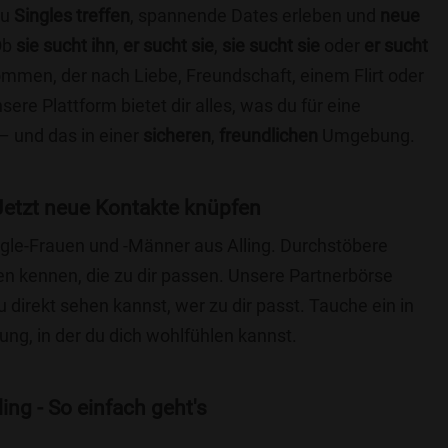
du
Singles treffen
, spannende Dates erleben und
neue
Ob
sie sucht ihn
,
er sucht sie
,
sie sucht sie
oder
er sucht
kommen, der nach Liebe, Freundschaft, einem Flirt oder
re Plattform bietet dir alles, was du für eine
– und das in einer
sicheren
,
freundlichen
Umgebung.
Jetzt neue Kontakte knüpfen
ingle-Frauen und -Männer aus Alling. Durchstöbere
 kennen, die zu dir passen. Unsere Partnerbörse
du direkt sehen kannst, wer zu dir passt. Tauche ein in
ng, in der du dich wohlfühlen kannst.
ing - So einfach geht's