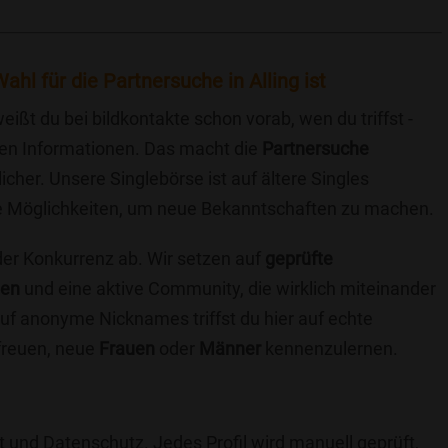
hl für die Partnersuche in Alling ist
eißt du bei bildkontakte schon vorab, wen du triffst -
chen Informationen. Das macht die
Partnersuche
icher. Unsere Singlebörse ist auf ältere Singles
iche Möglichkeiten, um neue Bekanntschaften zu machen.
 der Konkurrenz ab. Wir setzen auf
geprüfte
ten
und eine aktive Community, die wirklich miteinander
uf anonyme Nicknames triffst du hier auf echte
 freuen, neue
Frauen
oder
Männer
kennenzulernen.
t und Datenschutz. Jedes Profil wird manuell geprüft,