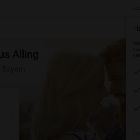
Jet
Ha
Wil
du 
us Alling
dam
n Bayern
au
R