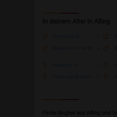
In deinem Alter in Alling
Männer
bis 35
M
Männer
von 55 bis 65
M
Frauen
bis 35
F
Frauen
von 55 bis 65
F
Finde Singles aus Alling und 