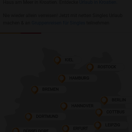
Haus am Meer in Kroatien. Entdecke
Urlaub in Kroatien.
Nie wieder allein verreisen! Jetzt mit netten Singles Urlaub
machen & an
Gruppenreisen für Singles
teilnehmen
KIEL
ROSTOCK
HAMBURG
BREMEN
BERLIN
HANNOVER
COTTBUS
DORTMUND
LEIPZIG
ERFURT
DÜSSELDORF