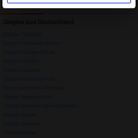
Kostenlose Funktionen bei Bildkontakte
Registrierung
: Erstellen Sie Ihr eigenes Profil
Singles aus Deutschland
kostenlos.
Singles Thüringen
Mitglieder finden
: Suchen Sie kostenlos nach
Singles Schleswig-Holstein
anderen Singles die zu Ihnen passen.
Singles Sachsen-Anhalt
Profile einsehen
: Sie können andere Profile
Singles Sachsen
inklusive des Profilbldes kostenlos ansehen.
Singles Saarland
Kostenloses Nachrichtensystem
: Alle wichtigen
Singles Rheinland-Pfalz
Funktionen des Nachrichtensystems sind völlig
Singles Nordrhein-Westfalen
kostenlos und ohne versteckte Kosten!
Singles Niedersachsen
Schreiben Sie kostenlos Nachrichten an
Singles Mecklenburg-Vorpommern
anderen Mitgliedern.
Singles Hessen
Singles Hamburg
Erhalten und beantworten Sie kostenlos
Singles Bremen
Nachrichten von anderen Mitgliedern.