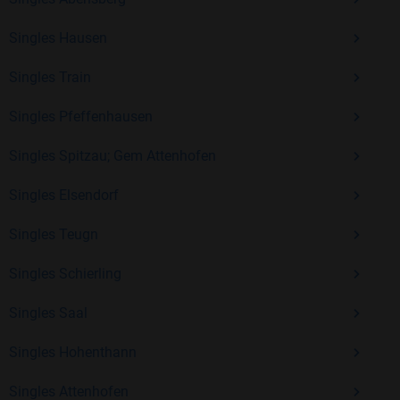
Singles Hausen
Mit Bildkontakte kannst du den nächsten Schritt wagen –
Singles Train
ohne Druck, aber mit viel Freude. Starte jetzt deine Reise und
entdecke, wie schön es ist, jemanden zu finden, der wirklich
Singles Pfeffenhausen
zu dir passt.
Singles Spitzau; Gem Attenhofen
Singles Elsendorf
Singles Teugn
Singles Schierling
Singles Saal
Singles Hohenthann
Singles Attenhofen