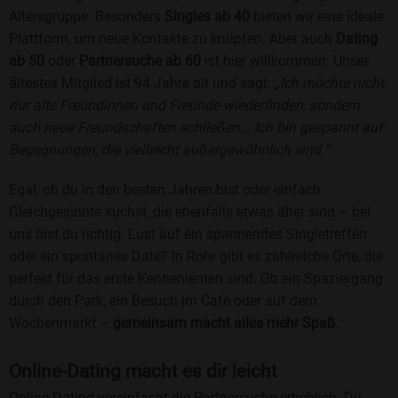
Altersgruppe. Besonders
Singles ab 40
bieten wir eine ideale
Plattform, um neue Kontakte zu knüpfen. Aber auch
Dating
ab 50
oder
Partnersuche ab 60
ist hier willkommen. Unser
ältestes Mitglied ist 94 Jahre alt und sagt:
„Ich möchte nicht
nur alte Freundinnen und Freunde wiederfinden, sondern
auch neue Freundschaften schließen... Ich bin gespannt auf
Begegnungen, die vielleicht außergewöhnlich sind.“
Egal, ob du in den besten Jahren bist oder einfach
Gleichgesinnte suchst, die ebenfalls etwas älter sind – bei
uns bist du richtig. Lust auf ein spannendes Singletreffen
oder ein spontanes Date? In Rohr gibt es zahlreiche Orte, die
perfekt für das erste Kennenlernen sind. Ob ein Spaziergang
durch den Park, ein Besuch im Café oder auf dem
Wochenmarkt –
gemeinsam macht alles mehr Spaß
.
Online-Dating macht es dir leicht
Online-Dating vereinfacht die Partnersuche erheblich. Du