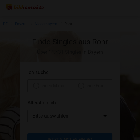
DE
Bayern
Niederbayern
Rohr
Finde Singles aus Rohr
Über 14.431 Singles in Bayern
Ich suche
einen Mann
eine Frau
Altersbereich
Bitte auswählen
JETZT SINGLES FINDEN