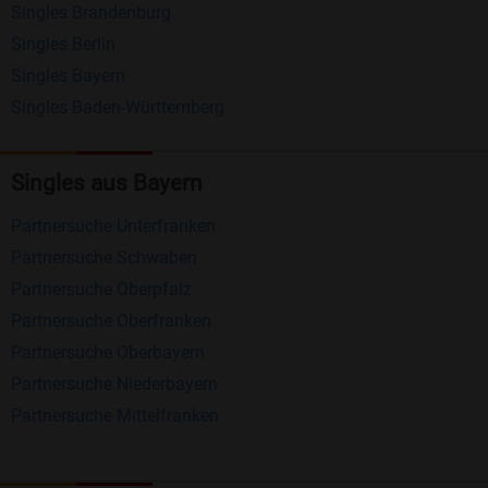
Singles Brandenburg
Matching-Spiel
: Matchen Sie täglich bis zu 100
Singles Berlin
Profile ohne zusätzliche Kosten. So können Sie
Singles Bayern
spielend neue Leute kennenlernen.
Singles Baden-Württemberg
Was macht Bildkontakte besonders?
Singles aus Bayern
Kostenlose Kontaktfunktionen
: Im Gegensatz zu
Partnersuche Unterfranken
vielen anderen Singlebörsen bietet Bildkontakte
Partnersuche Schwaben
viele wichtige Funktionen zur Kontaktaufnahme
Partnersuche Oberpfalz
kostenlos an.
Partnersuche Oberfranken
Große Community
: Mit über 4 Millionen
Partnersuche Oberbayern
Registrierungen haben Sie beste Chancen,
Partnersuche Niederbayern
jemanden zu finden, der zu Ihnen passt.
Partnersuche Mittelfranken
Einfach und intuitiv
: Unsere Plattform ist
benutzerfreundlich gestaltet, sodass Sie sich voll