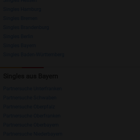
Singles Hessen
Erhalten und beantworten Sie kostenlos
Singles Hamburg
Nachrichten von anderen Mitgliedern.
Singles Bremen
Matching-Spiel
: Matchen Sie täglich bis zu 100
Singles Brandenburg
Profile ohne zusätzliche Kosten. So können Sie
Singles Berlin
Singles Bayern
spielend neue Leute kennenlernen.
Singles Baden-Württemberg
Was macht Bildkontakte besonders?
Kostenlose Kontaktfunktionen
: Im Gegensatz zu
Singles aus Bayern
vielen anderen Singlebörsen bietet Bildkontakte
Partnersuche Unterfranken
viele wichtige Funktionen zur Kontaktaufnahme
Partnersuche Schwaben
kostenlos an.
Partnersuche Oberpfalz
Große Community
: Mit über 4 Millionen
Partnersuche Oberfranken
Registrierungen haben Sie beste Chancen,
Partnersuche Oberbayern
jemanden zu finden, der zu Ihnen passt.
Partnersuche Niederbayern