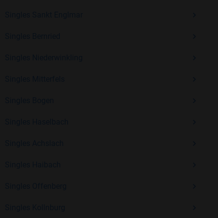
Erfahrung und vielen positiven Bewertungen.
Singles Sankt Englmar
Kostenlos anmelden und neue Leute kennenlernen
Singles Bernried
Singles Niederwinkling
Mit Bildkontakte kannst du den nächsten Schritt wagen –
ohne Druck, aber mit viel Freude. Starte jetzt deine Reise und
Singles Mitterfels
entdecke, wie schön es ist, jemanden zu finden, der wirklich
zu dir passt.
Singles Bogen
Singles Haselbach
Singles Achslach
Singles Haibach
Singles Offenberg
Singles Kollnburg