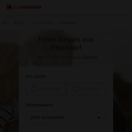
DE
Bayern
Niederbayern
Perasdorf
Finde Singles aus
Perasdorf
Über 14.444 Singles in Bayern
Ich suche
einen Mann
eine Frau
Altersbereich
Bitte auswählen