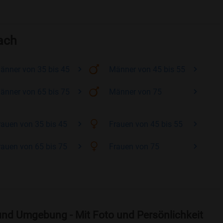
ach
änner
von 35 bis 45
Männer
von 45 bis 55
änner
von 65 bis 75
Männer
von 75
rauen
von 35 bis 45
Frauen
von 45 bis 55
rauen
von 65 bis 75
Frauen
von 75
und Umgebung - Mit Foto und Persönlichkeit