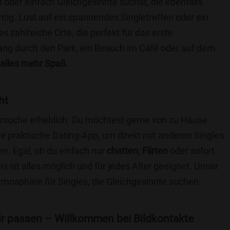
t oder einfach Gleichgesinnte suchst, die ebenfalls
chtig. Lust auf ein spannendes Singletreffen oder ein
 zahlreiche Orte, die perfekt für das erste
ang durch den Park, ein Besuch im Café oder auf dem
alles mehr Spaß
.
ht
nersuche erheblich. Du möchtest gerne von zu Hause
e praktische Dating-App, um direkt mit anderen Singles
. Egal, ob du einfach nur
chatten
,
Flirten
oder sofort
 ist alles möglich und für jedes Alter geeignet. Unser
Atmosphäre für Singles, die Gleichgesinnte suchen.
 dir passen – Willkommen bei Bildkontakte