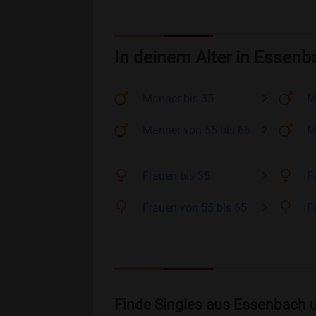
In deinem Alter in Essenb
Männer
bis 35
M
Männer
von 55 bis 65
M
Frauen
bis 35
F
Frauen
von 55 bis 65
F
Finde Singles aus Essenbach 