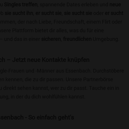
du
Singles treffen
, spannende Dates erleben und
neue
Ob
sie sucht ihn
,
er sucht sie
,
sie sucht sie
oder
er sucht
kommen, der nach Liebe, Freundschaft, einem Flirt oder
re Plattform bietet dir alles, was du für eine
– und das in einer
sicheren
,
freundlichen
Umgebung.
h – Jetzt neue Kontakte knüpfen
Single-Frauen und -Männer aus Essenbach. Durchstöbere
 kennen, die zu dir passen. Unsere Partnerbörse
du direkt sehen kannst, wer zu dir passt. Tauche ein in
ng, in der du dich wohlfühlen kannst.
senbach - So einfach geht's