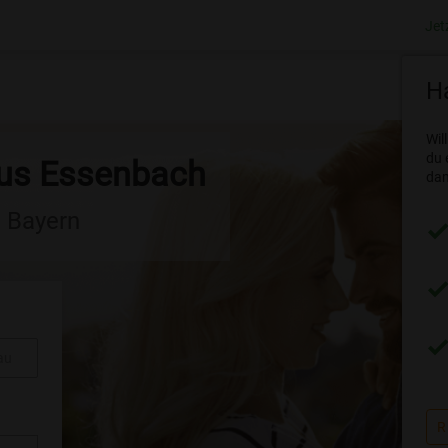
Jet
h
Ha
Wil
du 
aus Essenbach
dam
n Bayern
au
R