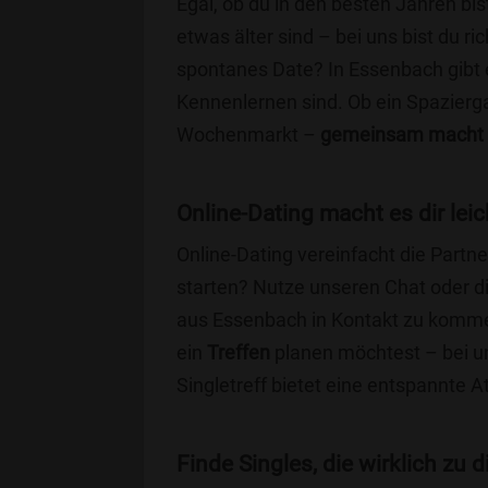
Egal, ob du in den besten Jahren bis
etwas älter sind – bei uns bist du ri
spontanes Date? In Essenbach gibt es
Kennenlernen sind. Ob ein Spazierg
Wochenmarkt –
gemeinsam macht 
Online-Dating macht es dir leic
Online-Dating vereinfacht die Part
starten? Nutze unseren Chat oder di
aus Essenbach in Kontakt zu kommen
ein
Treffen
planen möchtest – bei uns
Singletreff bietet eine entspannte 
Finde Singles, die wirklich zu