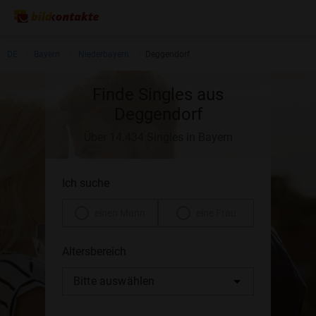
DE
Bayern
Niederbayern
Deggendorf
Finde Singles aus
Deggendorf
Über 14.434 Singles in Bayern
Ich suche
einen Mann
eine Frau
Altersbereich
Bitte auswählen