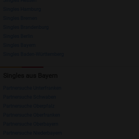
Singles Hessen
Erhalten und beantworten Sie kostenlos
Singles Hamburg
Nachrichten von anderen Mitgliedern.
Singles Bremen
Matching-Spiel
: Matchen Sie täglich bis zu 100
Singles Brandenburg
Profile ohne zusätzliche Kosten. So können Sie
Singles Berlin
Singles Bayern
spielend neue Leute kennenlernen.
Singles Baden-Württemberg
Was macht Bildkontakte besonders?
Kostenlose Kontaktfunktionen
: Im Gegensatz zu
Singles aus Bayern
vielen anderen Singlebörsen bietet Bildkontakte
Partnersuche Unterfranken
viele wichtige Funktionen zur Kontaktaufnahme
Partnersuche Schwaben
kostenlos an.
Partnersuche Oberpfalz
Große Community
: Mit über 4 Millionen
Partnersuche Oberfranken
Registrierungen haben Sie beste Chancen,
Partnersuche Oberbayern
jemanden zu finden, der zu Ihnen passt.
Partnersuche Niederbayern