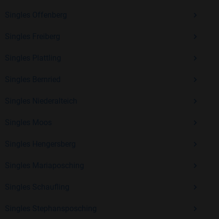
Erfahrung und vielen positiven Bewertungen.
Singles Offenberg
Kostenlos anmelden und neue Leute kennenlernen
Singles Freiberg
Singles Plattling
Mit Bildkontakte kannst du den nächsten Schritt wagen –
ohne Druck, aber mit viel Freude. Starte jetzt deine Reise und
Singles Bernried
entdecke, wie schön es ist, jemanden zu finden, der wirklich
zu dir passt.
Singles Niederalteich
Singles Moos
Singles Hengersberg
Singles Mariaposching
Singles Schaufling
Singles Stephansposching