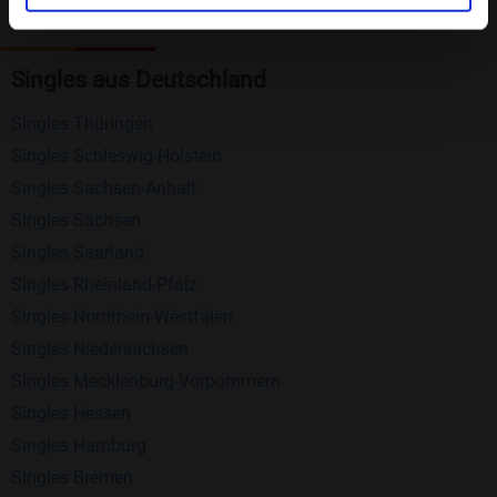
Kostenlose Funktionen bei Bildkontakte
Registrierung
: Erstellen Sie Ihr eigenes Profil
Singles aus Deutschland
kostenlos.
Singles Thüringen
Mitglieder finden
: Suchen Sie kostenlos nach
Singles Schleswig-Holstein
anderen Singles die zu Ihnen passen.
Singles Sachsen-Anhalt
Profile einsehen
: Sie können andere Profile
Singles Sachsen
inklusive des Profilbldes kostenlos ansehen.
Singles Saarland
Kostenloses Nachrichtensystem
: Alle wichtigen
Singles Rheinland-Pfalz
Funktionen des Nachrichtensystems sind völlig
Singles Nordrhein-Westfalen
kostenlos und ohne versteckte Kosten!
Singles Niedersachsen
Schreiben Sie kostenlos Nachrichten an
Singles Mecklenburg-Vorpommern
anderen Mitgliedern.
Singles Hessen
Singles Hamburg
Erhalten und beantworten Sie kostenlos
Singles Bremen
Nachrichten von anderen Mitgliedern.