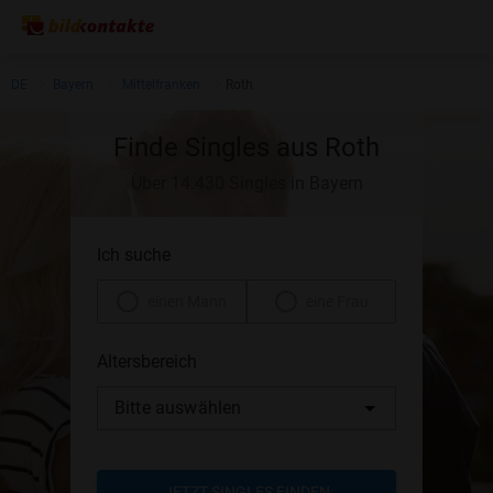
DE
Bayern
Mittelfranken
Roth
Finde Singles aus Roth
Über 14.430 Singles in Bayern
Ich suche
einen Mann
eine Frau
Altersbereich
Bitte auswählen
JETZT SINGLES FINDEN