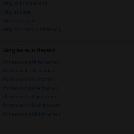
Singles Brandenburg
Matching-Spiel
: Matchen Sie täglich bis zu 100
Singles Berlin
Profile ohne zusätzliche Kosten. So können Sie
Singles Bayern
spielend neue Leute kennenlernen.
Singles Baden-Württemberg
Was macht Bildkontakte besonders?
Singles aus Bayern
Kostenlose Kontaktfunktionen
: Im Gegensatz zu
Partnersuche Unterfranken
vielen anderen Singlebörsen bietet Bildkontakte
Partnersuche Schwaben
viele wichtige Funktionen zur Kontaktaufnahme
Partnersuche Oberpfalz
kostenlos an.
Partnersuche Oberfranken
Große Community
: Mit über 4 Millionen
Partnersuche Oberbayern
Registrierungen haben Sie beste Chancen,
Partnersuche Niederbayern
jemanden zu finden, der zu Ihnen passt.
Partnersuche Mittelfranken
Einfach und intuitiv
: Unsere Plattform ist
benutzerfreundlich gestaltet, sodass Sie sich voll