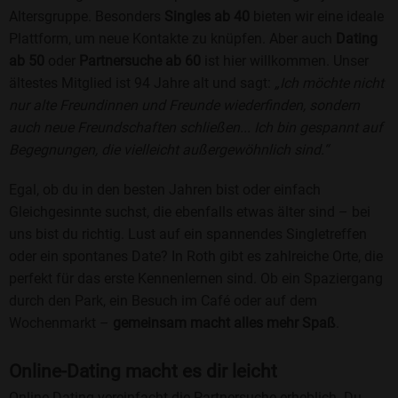
Altersgruppe. Besonders
Singles ab 40
bieten wir eine ideale
Plattform, um neue Kontakte zu knüpfen. Aber auch
Dating
ab 50
oder
Partnersuche ab 60
ist hier willkommen. Unser
ältestes Mitglied ist 94 Jahre alt und sagt:
„Ich möchte nicht
nur alte Freundinnen und Freunde wiederfinden, sondern
auch neue Freundschaften schließen... Ich bin gespannt auf
Begegnungen, die vielleicht außergewöhnlich sind.“
Egal, ob du in den besten Jahren bist oder einfach
Gleichgesinnte suchst, die ebenfalls etwas älter sind – bei
uns bist du richtig. Lust auf ein spannendes Singletreffen
oder ein spontanes Date? In Roth gibt es zahlreiche Orte, die
perfekt für das erste Kennenlernen sind. Ob ein Spaziergang
durch den Park, ein Besuch im Café oder auf dem
Wochenmarkt –
gemeinsam macht alles mehr Spaß
.
Online-Dating macht es dir leicht
Online-Dating vereinfacht die Partnersuche erheblich. Du