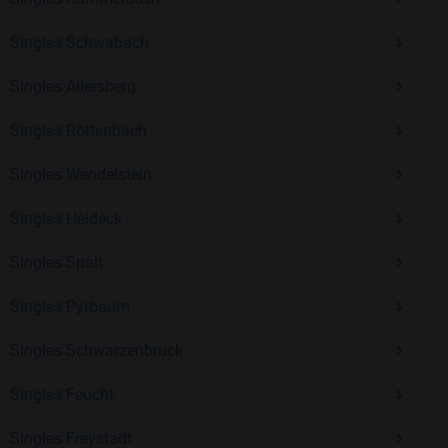
Singles Schwabach
Mit Bildkontakte kannst du den nächsten Schritt wagen –
Singles Allersberg
ohne Druck, aber mit viel Freude. Starte jetzt deine Reise und
entdecke, wie schön es ist, jemanden zu finden, der wirklich
Singles Röttenbach
zu dir passt.
Singles Wendelstein
Singles Heideck
Singles Spalt
Singles Pyrbaum
Singles Schwarzenbruck
Singles Feucht
Singles Freystadt