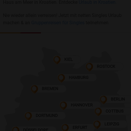
Haus am Meer in Kroatien. Entdecke
Urlaub in Kroatien.
Nie wieder allein verreisen! Jetzt mit netten Singles Urlaub
machen & an
Gruppenreisen für Singles
teilnehmen
KIEL
ROSTOCK
HAMBURG
BREMEN
BERLIN
HANNOVER
COTTBUS
DORTMUND
LEIPZIG
ERFURT
DÜSSELDORF