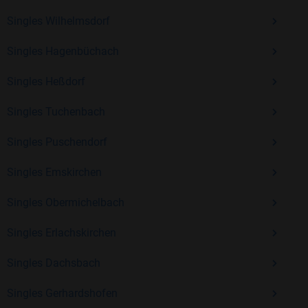
Erfahrung und vielen positiven Bewertungen.
Singles Wilhelmsdorf
Kostenlos anmelden und neue Leute kennenlernen
Singles Hagenbüchach
Singles Heßdorf
Mit Bildkontakte kannst du den nächsten Schritt wagen –
ohne Druck, aber mit viel Freude. Starte jetzt deine Reise und
Singles Tuchenbach
entdecke, wie schön es ist, jemanden zu finden, der wirklich
zu dir passt.
Singles Puschendorf
Singles Emskirchen
Singles Obermichelbach
Singles Erlachskirchen
Singles Dachsbach
Singles Gerhardshofen