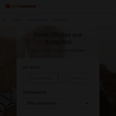
DE
Bayern
Mittelfranken
Aurachtal
Finde Singles aus
Aurachtal
Über 14.423 Singles in Bayern
Ich suche
einen Mann
eine Frau
Altersbereich
Bitte auswählen