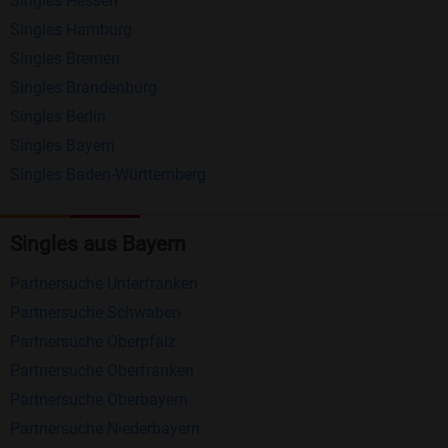
Singles Hessen
Erhalten und beantworten Sie kostenlos
Singles Hamburg
Nachrichten von anderen Mitgliedern.
Singles Bremen
Matching-Spiel
: Matchen Sie täglich bis zu 100
Singles Brandenburg
Profile ohne zusätzliche Kosten. So können Sie
Singles Berlin
Singles Bayern
spielend neue Leute kennenlernen.
Singles Baden-Württemberg
Was macht Bildkontakte besonders?
Kostenlose Kontaktfunktionen
: Im Gegensatz zu
Singles aus Bayern
vielen anderen Singlebörsen bietet Bildkontakte
Partnersuche Unterfranken
viele wichtige Funktionen zur Kontaktaufnahme
Partnersuche Schwaben
kostenlos an.
Partnersuche Oberpfalz
Große Community
: Mit über 4 Millionen
Partnersuche Oberfranken
Registrierungen haben Sie beste Chancen,
Partnersuche Oberbayern
jemanden zu finden, der zu Ihnen passt.
Partnersuche Niederbayern